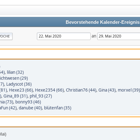
Bevorstehende Kalender-Ereignis
an
OCHE
)
54)
,
lilian (32)
ichtwesen (29)
57)
,
Ladyscot (36)
(81)
,
Hexe23 (66)
,
Hexe2354 (66)
,
Christian76 (44)
,
Gina (43)
,
morxel (39)
)
,
Gina_89 (31)
,
phil_93 (27)
ia (73)
,
bonny93 (46)
aFun (42)
,
danube (40)
,
blütenfan (35)
Mai)