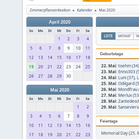
Zimmerpflanzenlexikon
Kalender
Mai 2020
►
►
April 2020
So
Mo
Di
Mi
Do
Fr
Sa
LISTE
MONAT
W
1
2
3
4
5
6
7
8
9
10
11
Geburtstage
12
13
14
15
16
17
18
22. Mai
:
toehm (34
19
20
21
22
23
24
25
23. Mai
:
Enno303 (
26
27
28
29
30
24. Mai
:
Luni (37)
,
L
25. Mai
:
Odilgard (
26. Mai
:
Mondfrau 
Mai 2020
27. Mai
:
Merlux (53
So
Mo
Di
Mi
Do
Fr
Sa
28. Mai
:
Zantedesch
1
2
29. Mai
:
Sansevieri
3
4
5
6
7
8
9
Feiertage
10
11
12
13
14
15
16
Memorial Day (25. 
17
18
19
20
21
22
23