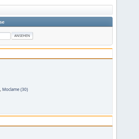
se
,
Moclame (30)