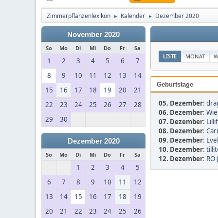
Zimmerpflanzenlexikon
Kalender
Dezember 2020
►
►
November 2020
So
Mo
Di
Mi
Do
Fr
Sa
LISTE
MONAT
W
1
2
3
4
5
6
7
8
9
10
11
12
13
14
Geburtstage
15
16
17
18
19
20
21
05. Dezember
:
dra
22
23
24
25
26
27
28
06. Dezember
:
Wie
29
30
07. Dezember
:
Lill
08. Dezember
:
Car
09. Dezember
:
Eve
Dezember 2020
10. Dezember
:
tilli
So
Mo
Di
Mi
Do
Fr
Sa
12. Dezember
:
RO 
1
2
3
4
5
6
7
8
9
10
11
12
13
14
15
16
17
18
19
20
21
22
23
24
25
26