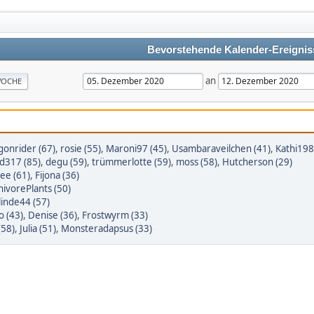
Bevorstehende Kalender-Ereignis
an
OCHE
gonrider (67)
,
rosie (55)
,
Maroni97 (45)
,
Usambaraveilchen (41)
,
Kathi198
d317 (85)
,
degu (59)
,
trümmerlotte (59)
,
moss (58)
,
Hutcherson (29)
ifee (61)
,
Fijona (36)
nivorePlants (50)
linde44 (57)
to (43)
,
Denise (36)
,
Frostwyrm (33)
(58)
,
Julia (51)
,
Monsteradapsus (33)