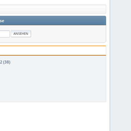
se
2 (38)