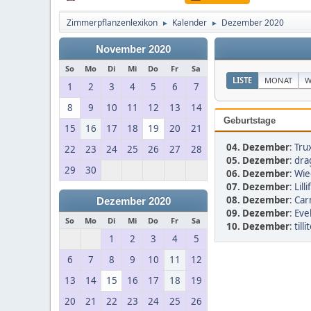
Zimmerpflanzenlexikon
Kalender
Dezember 2020
►
►
November 2020
So
Mo
Di
Mi
Do
Fr
Sa
LISTE
MONAT
W
1
2
3
4
5
6
7
8
9
10
11
12
13
14
Geburtstage
15
16
17
18
19
20
21
04. Dezember
:
Trux
22
23
24
25
26
27
28
05. Dezember
:
dra
29
30
06. Dezember
:
Wie
07. Dezember
:
Lill
08. Dezember
:
Car
Dezember 2020
09. Dezember
:
Eve
So
Mo
Di
Mi
Do
Fr
Sa
10. Dezember
:
tilli
1
2
3
4
5
6
7
8
9
10
11
12
13
14
15
16
17
18
19
20
21
22
23
24
25
26