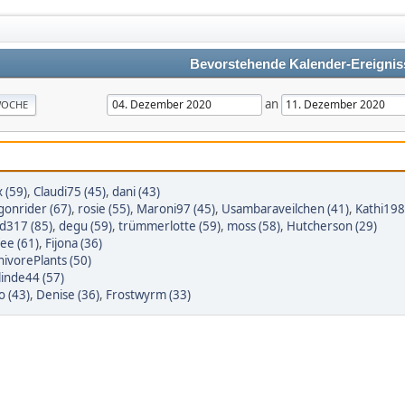
Bevorstehende Kalender-Ereignis
an
OCHE
 (59)
,
Claudi75 (45)
,
dani (43)
gonrider (67)
,
rosie (55)
,
Maroni97 (45)
,
Usambaraveilchen (41)
,
Kathi198
d317 (85)
,
degu (59)
,
trümmerlotte (59)
,
moss (58)
,
Hutcherson (29)
ifee (61)
,
Fijona (36)
nivorePlants (50)
linde44 (57)
to (43)
,
Denise (36)
,
Frostwyrm (33)