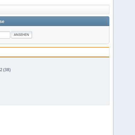
se
2 (38)