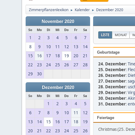
Zimmerpflanzenlexikon
Kalender
Dezember 2020
►
►
November 2020
So
Mo
Di
Mi
Do
Fr
Sa
LISTE
MONAT
W
1
2
3
4
5
6
7
8
9
10
11
12
13
14
Geburtstage
15
16
17
18
19
20
21
24. Dezember
:
Tin
22
23
24
25
26
27
28
25. Dezember
:
Fled
29
30
26. Dezember
:
Diet
27. Dezember
:
sag
28. Dezember
:
usch
Dezember 2020
29. Dezember
:
Virg
So
Mo
Di
Mi
Do
Fr
Sa
30. Dezember
:
Aki
1
2
3
4
5
31. Dezember
:
ent
6
7
8
9
10
11
12
Feiertage
13
14
15
16
17
18
19
Christmas (25. Dez
20
21
22
23
24
25
26