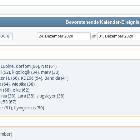
Bevorstehende Kalender-Ereignis
an
OCHE
eLupine
,
dorfbm (66)
,
Nat (61)
i (52)
,
kigollogik (34)
,
marv (33)
er H. (66)
,
KDE66 (54)
,
Bandida (41)
a (64)
,
wiebika (38)
i (68)
,
elke (62)
inia (38)
,
Lara (38)
,
slugslayer (38)
re53 (67)
er (51)
,
flyingcircus (50)
ember)