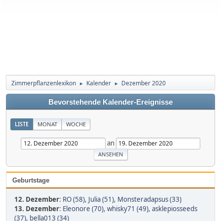
Zimmerpflanzenlexikon
Kalender
Dezember 2020
►
►
Bevorstehende Kalender-Ereignisse
LISTE
MONAT
WOCHE
an
Geburtstage
12. Dezember
:
RO (58)
,
Julia (51)
,
Monsteradapsus (33)
13. Dezember
:
Eleonore (70)
,
whisky71 (49)
,
asklepiosseeds
(37)
,
bella013 (34)