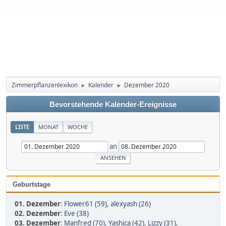
Zimmerpflanzenlexikon
Kalender
Dezember 2020
►
►
Bevorstehende Kalender-Ereignisse
LISTE
MONAT
WOCHE
an
Geburtstage
01. Dezember
:
Flower61 (59)
,
alexyash (26)
02. Dezember
:
Eve (38)
03. Dezember
:
Manfred (70)
,
Yashica (42)
,
Lizzy (31)
,