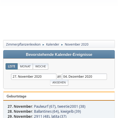
Zimmerpflanzenlexikon
Kalender
November 2020
►
►
Bevorstehende Kalender-Ereignisse
LISTE
MONAT
WOCHE
an
Geburtstage
27. November
:
Paulwurf (67)
,
tweetie2001 (38)
28. November
:
Ballantines (64)
,
kiwigelb (39)
29. November
:
2911 (48)
,
latita (37)