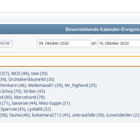
Bevorstehende Kalender-Ereignis
an
OCHE
 (57)
,
MIZI (46)
,
twix (30)
(39)
,
Orchideenblume90 (30)
henkarin (48)
,
Mellemaus81 (39)
,
Mr_highend (35)
a Schoy (70)
,
Striker (43)
nd (80)
,
Marcohund (78)
i (71)
,
bavarian (44)
,
Miso-Suppe (31)
_Sparrow (45)
,
Lydia88 (32)
(58)
,
faunia (46)
,
bubamara2712 (45)
,
unkrautfalle (36)
,
iLoveIsländer (22