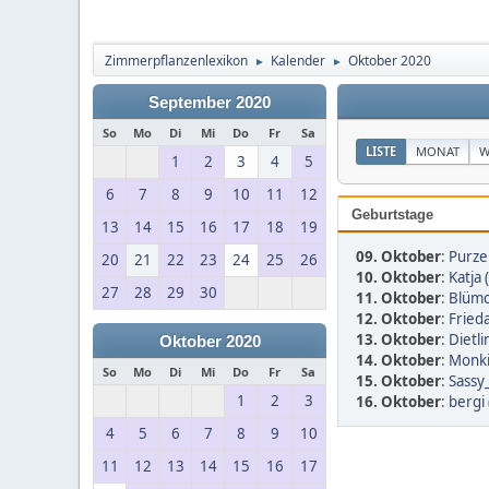
Zimmerpflanzenlexikon
Kalender
Oktober 2020
►
►
September 2020
So
Mo
Di
Mi
Do
Fr
Sa
LISTE
MONAT
W
1
2
3
4
5
6
7
8
9
10
11
12
Geburtstage
13
14
15
16
17
18
19
09. Oktober
:
Purzel
20
21
22
23
24
25
26
10. Oktober
:
Katja 
27
28
29
30
11. Oktober
:
Blümc
12. Oktober
:
Fried
13. Oktober
:
Dietli
Oktober 2020
14. Oktober
:
Monki
So
Mo
Di
Mi
Do
Fr
Sa
15. Oktober
:
Sassy
1
2
3
16. Oktober
:
bergi 
4
5
6
7
8
9
10
11
12
13
14
15
16
17