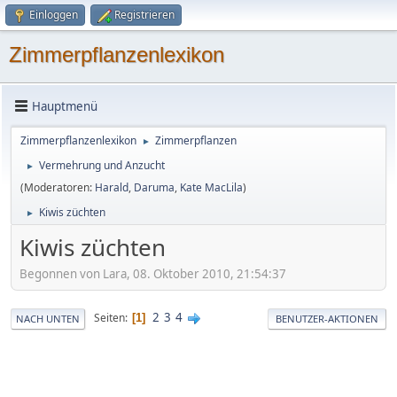
Einloggen
Registrieren
Zimmerpflanzenlexikon
Hauptmenü
Zimmerpflanzenlexikon
Zimmerpflanzen
►
Vermehrung und Anzucht
►
(Moderatoren:
Harald
,
Daruma
,
Kate MacLila
)
Kiwis züchten
►
Kiwis züchten
Begonnen von Lara, 08. Oktober 2010, 21:54:37
2
3
4
Seiten
1
NACH UNTEN
BENUTZER-AKTIONEN