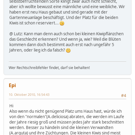
selbstbefruchtenden Sorte klingt zwar auch nicht schlecht,
aber ich wollte bewusst eine männliche und eine weibliche. Wir
haben erst neu Haus gebaut und sind gerade mit der
Gartenneuanlage beschäftigt. Und der Platz für die beiden
Kiwis ist schon reserviert...
@ Lutz: Kann man denn auch schon bei kleinen Kiwipflänzchen
das Geschlecht erkennen? Und wenn ja, wie? Weil die Blüten
kommen dann doch bestimmt auch erst nach ungefähr 5
Jahren, oder lieg ich da falsch?
Wer Rechtschreibfehler findet, darf sie behalten!
Epi
10. Oktober 2010, 16:54:43
#4
Hi
Also wenn du nicht genügend Platz ums Haus hast, würde ich
von den "normalen"(A.deliciosa) abraten, die werden im Laufe
der Jahre riesig groß und müssen jedes Jahr stark beschnitten
werden. Besser zu händeln sind die kleinen Verwandten
(A.arguta) und ihre Züchtungen. Die kleinen Kiwis sind meist