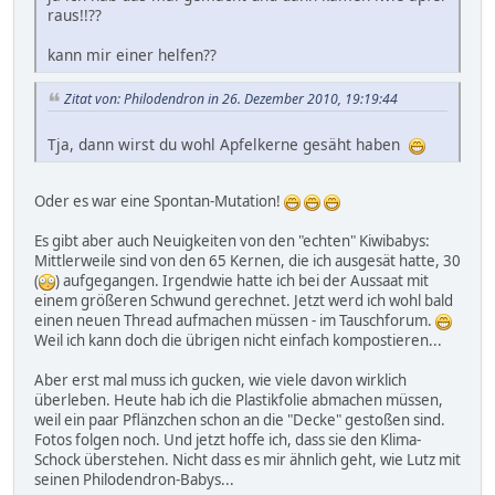
raus!!??
kann mir einer helfen??
Zitat von: Philodendron in 26. Dezember 2010, 19:19:44
Tja, dann wirst du wohl Apfelkerne gesäht haben
Oder es war eine Spontan-Mutation!
Es gibt aber auch Neuigkeiten von den "echten" Kiwibabys:
Mittlerweile sind von den 65 Kernen, die ich ausgesät hatte, 30
(
) aufgegangen. Irgendwie hatte ich bei der Aussaat mit
einem größeren Schwund gerechnet. Jetzt werd ich wohl bald
einen neuen Thread aufmachen müssen - im Tauschforum.
Weil ich kann doch die übrigen nicht einfach kompostieren...
Aber erst mal muss ich gucken, wie viele davon wirklich
überleben. Heute hab ich die Plastikfolie abmachen müssen,
weil ein paar Pflänzchen schon an die "Decke" gestoßen sind.
Fotos folgen noch. Und jetzt hoffe ich, dass sie den Klima-
Schock überstehen. Nicht dass es mir ähnlich geht, wie Lutz mit
seinen Philodendron-Babys...