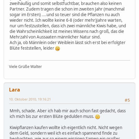
zweihäußig und somit selbstfuchtbar, brauchen also keinen
Partner. Zudem tragen die schon im zweiten Jahr (manchmal
sogar im Ersten) ....und so teuer sind die Pflanzen nu auch
wieder nicht. Ich wollte keine 6-8 (oder mehr)Jahre warten,
nur um festzustellen, dass ich zwei männliche Kiwis habe, und
die Wahrscheinlichkeit ist meines Wissens nach groß, das die
Mehrzahl von Aussaaten männlicher Natur sind.
Ach ja, ob Männlein oder Weiblein lässt sich erst bei erfolgter
Blüte feststellen, leider
Viele Grüße Walter
Lara
10. Oktober 2010, 19:16:21
#5
Mmh, schade. Aber ich hab mir auch schon fast gedacht, dass
ich mich bis zur ersten Blüte gedulden muss.
Kiwipflanzen kaufen wollte ich eigentlich nicht. Nicht wegen
dem Geld, sondern weil ich es einfach spannend finde zu
beobachten, wie aus so einem winzigen Samen ein großer