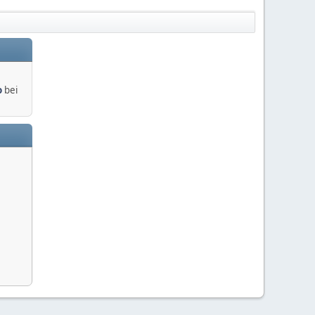
o
bei