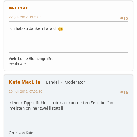
walmar
22. Juli 2012, 19:23:33
#15
ich hab zu danken harald
Viele bunte Blumengrüße!
~walmar~
Kate MacLila
Landei
Moderator
23. Juli 2012, 07:52:10
#16
kleiner Tippselfehler: in der alleruntersten Zeile bei "am
meisten online" zwei ll statt li
Gruß von Kate