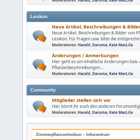
Moderatoren:
Harald
,
Daruma
,
Kate MacLila
Lexikon
Neue Artikel, Beschreibungen & Bilde
Neue Artikel, Beschreibungen & Bilder von Pf
Lexikon. Für Fragen usw. bitte die entspre
Moderatoren:
Harald
,
Daruma
,
Kate MacLila
Änderungen / Anmerkungen
Hier geht es um inhaltliche Änderungen bzw
Pflanzenbeschreibungen...
Moderatoren:
Harald
,
Daruma
,
Kate MacLila
Community
Mitglieder stellen sich vor
Hier könnt ihr euch den anderen Forumsmitgl
Moderatoren:
Harald
,
Daruma
,
Kate MacLila
Zimmerpflanzenlexikon – Infozentrum