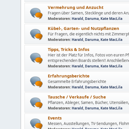
Vermehrung und Anzucht
Fragen über Samen, Stecklinge und deren Anz
Moderatoren:
Harald
,
Daruma
,
Kate MacLila
Kübel-, Garten- und Nutzpflanzen
Für Fragen, die eigentlich nichts mit Zimmerp
Moderatoren:
Harald
,
Daruma
,
Kate MacLila
Tipps, Tricks & Infos
Hier ist der Platz für Infos, Fotos von euren P
entsprechenden Boards stellen!! Anschließend
Moderatoren:
Harald
,
Daruma
,
Kate MacLila
Erfahrungsberichte
Gesammelte Erfahrungsberichte
Moderatoren:
Harald
,
Daruma
,
Kate MacLila
Tausche / Verkaufe / Suche
Pflanzen, Ableger, Samen, Bücher, Utensiilien, 
Moderatoren:
Harald
,
Daruma
,
Kate MacLila
Events
Messen, Ausstellungen, TV-Sendungen, Flohmä