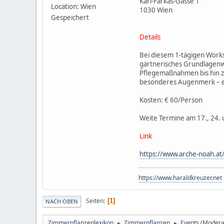
Karl-Farkas-Gasse 1
Location: Wien
1030 Wien
Gespeichert
Details
Bei diesem 1-tägigen Worksh
gärtnerisches Grundlagenw
Pflegemaßnahmen bis hin zur
besonderes Augenmerk – ei
Kosten: € 60/Person
Weite Termine am 17., 24.
Link
https://www.arche-noah.at
https://www.haraldkreuzer.net
Seiten
1
NACH OBEN
Zimmerpflanzenlexikon
Zimmerpflanzen
Events
(Modera
►
►