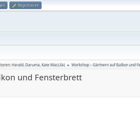
gen
Registrieren
toren:
Harald
,
Daruma
,
Kate MacLila
)
Workshop – Gärtnern auf Balkon und Fe
►
lkon und Fensterbrett