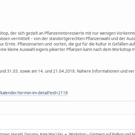
op, der sich gezielt an Pflanzeninteressierte mit nur wenigen Vorkenntni
issen vermittelt – von der standortgerechten Pflanzenwahl und der Aus
 Ernte. Pflanzenarten und -sorten, die gut für die Kultur in Gefäßen auf
ne kleine Auswahl eigens pikierter Pflanzen kann nach dem Workshop
 und 31.03. sowie am 14. und 21.04.2018. Nähere Informationen und ve
/kalender/termin-im-detail?eid=2118
toren:
Harald
,
Daruma
,
Kate MacLila
)
Workshop – Gärtnern auf Balkon und Fe
►