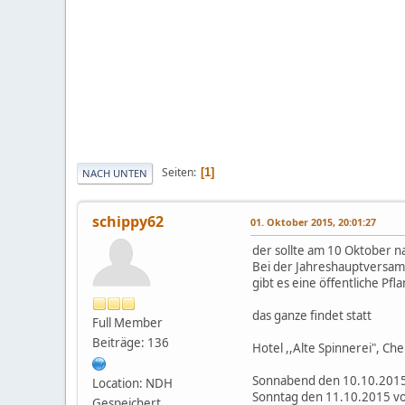
Seiten
1
NACH UNTEN
schippy62
01. Oktober 2015, 20:01:27
der sollte am 10 Oktober 
Bei der Jahreshauptversamm
gibt es eine öffentliche Pf
das ganze findet statt
Full Member
Beiträge: 136
Hotel ,,Alte Spinnerei", Ch
Sonnabend den 10.10.2015
Location: NDH
Sonntag den 11.10.2015 v
Gespeichert