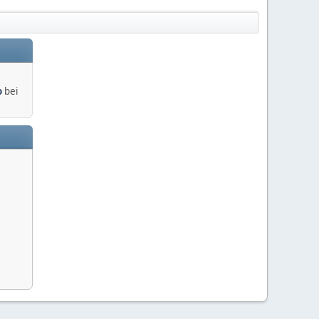
o
bei