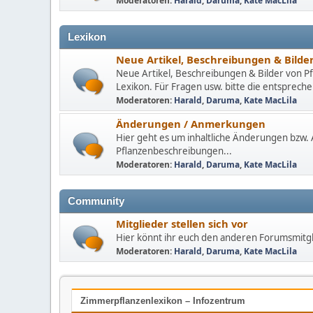
Moderatoren:
Harald
,
Daruma
,
Kate MacLila
Lexikon
Neue Artikel, Beschreibungen & Bilde
Neue Artikel, Beschreibungen & Bilder von Pf
Lexikon. Für Fragen usw. bitte die entspre
Moderatoren:
Harald
,
Daruma
,
Kate MacLila
Änderungen / Anmerkungen
Hier geht es um inhaltliche Änderungen bzw
Pflanzenbeschreibungen...
Moderatoren:
Harald
,
Daruma
,
Kate MacLila
Community
Mitglieder stellen sich vor
Hier könnt ihr euch den anderen Forumsmitgl
Moderatoren:
Harald
,
Daruma
,
Kate MacLila
Zimmerpflanzenlexikon – Infozentrum