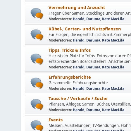
Vermehrung und Anzucht
Fragen über Samen, Stecklinge und deren Anz
Moderatoren:
Harald
,
Daruma
,
Kate MacLila
Kübel-, Garten- und Nutzpflanzen
Für Fragen, die eigentlich nichts mit Zimmerp
Moderatoren:
Harald
,
Daruma
,
Kate MacLila
Tipps, Tricks & Infos
Hier ist der Platz für Infos, Fotos von euren P
entsprechenden Boards stellen!! Anschließend
Moderatoren:
Harald
,
Daruma
,
Kate MacLila
Erfahrungsberichte
Gesammelte Erfahrungsberichte
Moderatoren:
Harald
,
Daruma
,
Kate MacLila
Tausche / Verkaufe / Suche
Pflanzen, Ableger, Samen, Bücher, Utensiilien, 
Moderatoren:
Harald
,
Daruma
,
Kate MacLila
Events
Messen, Ausstellungen, TV-Sendungen, Flohmä