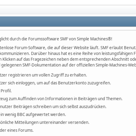
licht durch die Forumssoftware SMF von Simple Machines®!
kostenlose Forum-Software, die auf dieser Website läuft. SMF erlaubt Be
kommunizieren. Darüber hinaus hat es eine Reihe von leistungsfähigen
h Klicken auf das Fragezeichen neben dem entsprechenden Abschnitt oder
l gelegenen SMF-Dokumentation auf der offiziellen Simple-Machines-Web
tzer registrieren um vollen Zugriff zu erhalten.
zer sich einloggen, um auf das Benutzerkonto zuzugreifen.
Profil.
erkzeug zum Auffinden von Informationen in Beiträgen und Themen.
enutzer Beiträgen schreiben um sich selbst auszudrücken.
ein wenig BBC aufgewertet werden.
önliche Mitteilungen untereinander versenden.
ieder eines Forums.