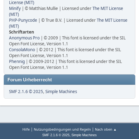
License (MIT)
Minify
| © Matthias Mullie | Licensed under
The MIT License
(MIT)
PHP-Punycode
| © True B.V. | Licensed under
The MIT License
(MIT)
Schriftarten
Anonymous Pro
| © 2009 | This font is licensed under the SIL
Open Font License, Version 1.1
ConsolaMono
| © 2012 | This font is licensed under the SIL
Open Font License, Version 1.1
Phennig
| © 2009-2012 | This font is licensed under the SIL
Open Font License, Version 1.1
Forum Urheberrecht
SMF 2.1.6 © 2025
,
Simple Machines
|
|
Hilfe
Nutzungsbedingungen und Regeln
Nach oben ▲
,
SMF 2.1.6 © 2025
Simple Machines