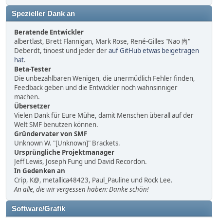
Spezieller Dank an
Beratende Entwickler
albertlast, Brett Flannigan, Mark Rose, René-Gilles "Nao 尚"
Deberdt, tinoest und jeder der
auf GitHub etwas beigetragen
hat
.
Beta-Tester
Die unbezahlbaren Wenigen, die unermüdlich Fehler finden,
Feedback geben und die Entwickler noch wahnsinniger
machen.
Übersetzer
Vielen Dank für Eure Mühe, damit Menschen überall auf der
Welt SMF benutzen können.
Gründervater von SMF
Unknown W. "[Unknown]" Brackets.
Ursprüngliche Projektmanager
Jeff Lewis, Joseph Fung und David Recordon.
In Gedenken an
Crip, K@, metallica48423, Paul_Pauline und Rock Lee.
An alle, die wir vergessen haben: Danke schön!
Software/Grafik