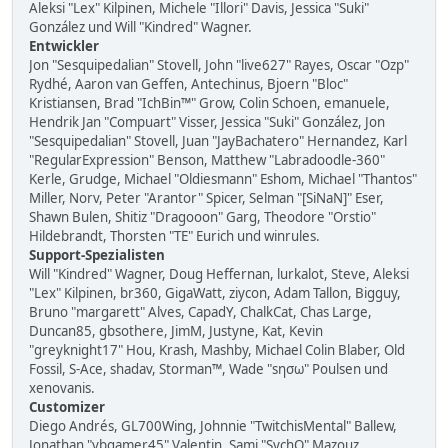
Aleksi "Lex" Kilpinen, Michele "Illori" Davis, Jessica "Suki"
González und Will "Kindred" Wagner.
Entwickler
Jon "Sesquipedalian" Stovell, John "live627" Rayes, Oscar "Ozp"
Rydhé, Aaron van Geffen, Antechinus, Bjoern "Bloc"
Kristiansen, Brad "IchBin™" Grow, Colin Schoen, emanuele,
Hendrik Jan "Compuart" Visser, Jessica "Suki" González, Jon
"Sesquipedalian" Stovell, Juan "JayBachatero" Hernandez, Karl
"RegularExpression" Benson, Matthew "Labradoodle-360"
Kerle, Grudge, Michael "Oldiesmann" Eshom, Michael "Thantos"
Miller, Norv, Peter "Arantor" Spicer, Selman "[SiNaN]" Eser,
Shawn Bulen, Shitiz "Dragooon" Garg, Theodore "Orstio"
Hildebrandt, Thorsten "TE" Eurich und winrules.
Support-Spezialisten
Will "Kindred" Wagner, Doug Heffernan, lurkalot, Steve, Aleksi
"Lex" Kilpinen, br360, GigaWatt, ziycon, Adam Tallon, Bigguy,
Bruno "margarett" Alves, CapadY, ChalkCat, Chas Large,
Duncan85, gbsothere, JimM, Justyne, Kat, Kevin
"greyknight17" Hou, Krash, Mashby, Michael Colin Blaber, Old
Fossil, S-Ace, shadav, Storman™, Wade "sησω" Poulsen und
xenovanis.
Customizer
Diego Andrés, GL700Wing, Johnnie "TwitchisMental" Ballew,
Jonathan "vbgamer45" Valentin, Sami "SychO" Mazouz,