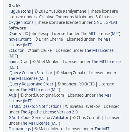
Grafik
Fugue Icons
| © 2012 Yusuke Kamiyamane | These icons are
licensed under a Creative Commons Attribution 3.0 License
Oxygen Icons
| These icons are licensed under
GNU LGPLv3
Software
JQuery
| © John Resig | Licensed under
The MIT License (MIT)
hoverIntent
| © Brian Cherne | Licensed under
The MIT
License (MIT)
SCEditor
| © Sam Clarke | Licensed under
The MIT License
(MIT)
animaDrag
| © Abel Mohler | Licensed under
The MIT License
(MIT)
jQuery Custom Scrollbar
| © Maciej Zubala | Licensed under
The MIT License (MIT)
jQuery Responsive Slider
| © booncon ROCKETS | Licensed
under
The MIT License (MIT)
At.js
| © chord.luo@gmail.com | Licensed under
The MIT
License (MIT)
HTML5 Desktop Notifications
| © Tsvetan Tsvetkov | Licensed
under
The Apache License Version 2.0
GAuth Code Generator/Validator
| © Chris Cornutt | Licensed
under
The MIT License (MIT)
Dropzone.js
| © Matias Meno | Licensed under
The MIT