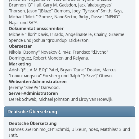
Brannon "B" Hall, Gary M. Gadsdon, Jack "akabugeyes"
Thorsen, Jason "JBlaze" Clemons, Joey "Tyrsson" Smith, Kays,
Michael "Mick." Gomez, NanoSector, Ricky., Russell "NEND"
Najar und SA™.
Dokumentationsschreiber
Michele "Illori" Davis, Irisado, AngelinaBelle, Chainy, Graeme
Spence und Joshua "groundup" Dickerson.
Übersetzer
Nikola "Dzonny" Novaković, m4z, Francisco "d3vcho"
Domínguez, Robert Monden und Relyana.
Marketing
Adish "(F.L.A.M.E.R)" Patel, Bryan "Runic" Deakin, Marcus
"cσσкιє мσηѕтєя" Forsberg und Ralph "[n3rve]" Otowo.
Webseiten-Administratoren
Jeremy "SleePy" Darwood.
Server-Administratoren
Derek Schwab, Michael Johnson und Liroy van Hoewijk.
Deutsche Übersetzung
Deutsche Übersetzung
Hannes „Geronimo_CH“ Schmid, UliZeun, noex, Matthias13 und
Intit.