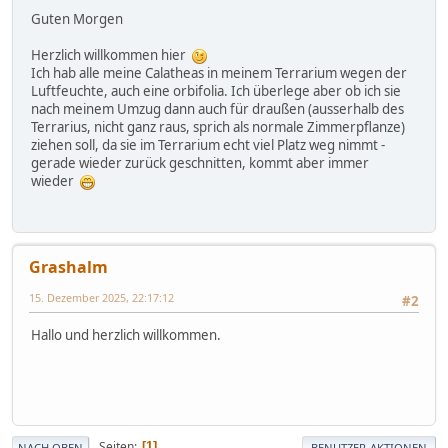
Guten Morgen
Herzlich willkommen hier
Ich hab alle meine Calatheas in meinem Terrarium wegen der
Luftfeuchte, auch eine orbifolia. Ich überlege aber ob ich sie
nach meinem Umzug dann auch für draußen (ausserhalb des
Terrarius, nicht ganz raus, sprich als normale Zimmerpflanze)
ziehen soll, da sie im Terrarium echt viel Platz weg nimmt -
gerade wieder zurück geschnitten, kommt aber immer
wieder
Grashalm
15. Dezember 2025, 22:17:12
#2
Hallo und herzlich willkommen.
Seiten
1
NACH OBEN
BENUTZER-AKTIONEN