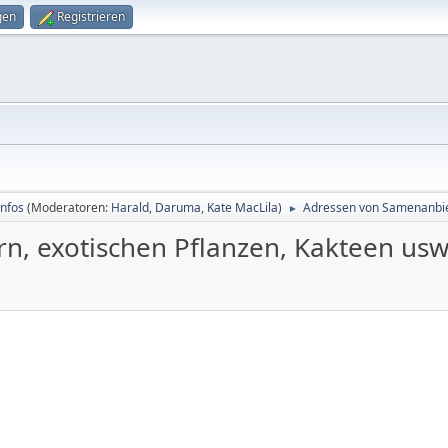
gen
Registrieren
Infos
(Moderatoren:
Harald
,
Daruma
,
Kate MacLila
)
Adressen von Samenanbiet
►
, exotischen Pflanzen, Kakteen usw.