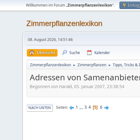
Willkommen im Forum „
Zimmerpflanzenlexikon
“.
Einlog
Zimmerpflanzenlexikon
08. August 2026, 14:51:46
Übersicht
Suche
Kalender
Zimmerpflanzenlexikon
Zimmerpflanzen
Tipps, Tricks & 
►
►
Adressen von Samenanbietern
Begonnen von Harald, 05. Januar 2007, 23:38:54
1
...
3
4
6
Seiten
5
NACH UNTEN