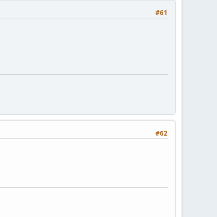
#61
#62