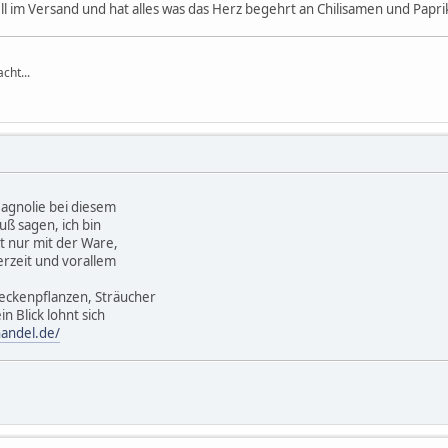
ell im Versand und hat alles was das Herz begehrt an Chilisamen und Papr
cht...
Magnolie bei diesem
uß sagen, ich bin
t nur mit der Ware,
erzeit und vorallem
eckenpflanzen, Sträucher
n Blick lohnt sich
handel.de/