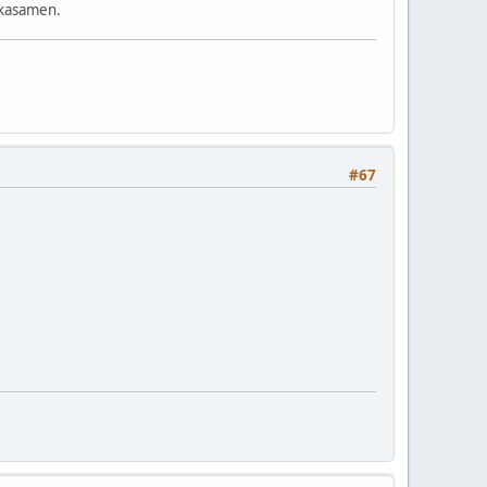
ikasamen.
#67