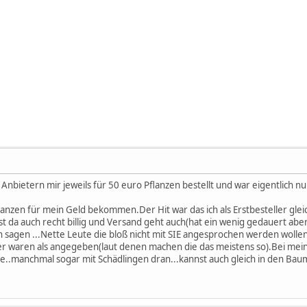
Anbietern mir jeweils für 50 euro Pflanzen bestellt und war eigentlich n
lanzen für mein Geld bekommen.Der Hit war das ich als Erstbesteller gleich
da auch recht billig und Versand geht auch(hat ein wenig gedauert aber 
h sagen ...Nette Leute die bloß nicht mit SIE angesprochen werden wolle
ter waren als angegeben(laut denen machen die das meistens so).Bei mei
e..manchmal sogar mit Schädlingen dran...kannst auch gleich in den Ba