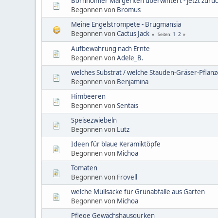
Bornholmer Margeriten überwintert - jetzt zurü
Begonnen von
Bromus
Meine Engelstrompete - Brugmansia
Begonnen von
Cactus Jack
1
2
Seiten
Aufbewahrung nach Ernte
Begonnen von
Adele_B.
welches Substrat / welche Stauden-Gräser-Pflan
Begonnen von
Benjamina
Himbeeren
Begonnen von
Sentais
Speisezwiebeln
Begonnen von
Lutz
Ideen für blaue Keramiktöpfe
Begonnen von
Michoa
Tomaten
Begonnen von
Frovell
welche Müllsäcke für Grünabfälle aus Garten
Begonnen von
Michoa
Pflege Gewächshausgurken