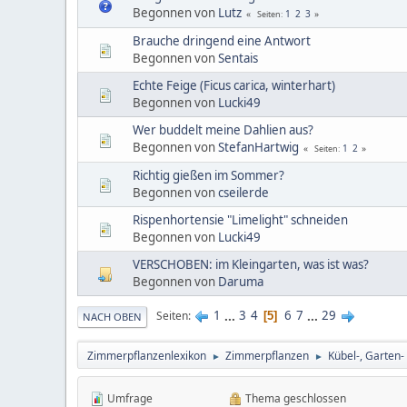
Begonnen von
Lutz
1
2
3
Seiten
Brauche dringend eine Antwort
Begonnen von
Sentais
Echte Feige (Ficus carica, winterhart)
Begonnen von
Lucki49
Wer buddelt meine Dahlien aus?
Begonnen von
StefanHartwig
1
2
Seiten
Richtig gießen im Sommer?
Begonnen von
cseilerde
Rispenhortensie "Limelight" schneiden
Begonnen von
Lucki49
VERSCHOBEN: im Kleingarten, was ist was?
Begonnen von
Daruma
1
...
3
4
6
7
...
29
Seiten
5
NACH OBEN
Zimmerpflanzenlexikon
Zimmerpflanzen
Kübel-, Garten-
►
►
Umfrage
Thema geschlossen