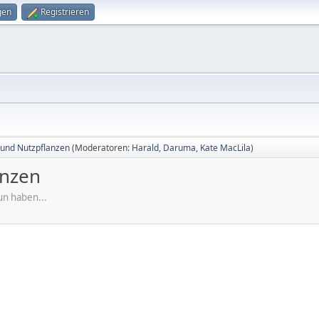
gen
Registrieren
 und Nutzpflanzen
(Moderatoren:
Harald
,
Daruma
,
Kate MacLila
)
anzen
un haben...