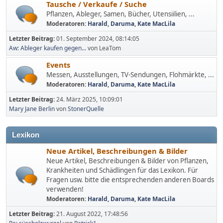
Tausche / Verkaufe / Suche
Pflanzen, Ableger, Samen, Bücher, Utensiilien, ...
Moderatoren:
Harald
,
Daruma
,
Kate MacLila
Letzter Beitrag:
01. September 2024, 08:14:05
Aw: Ableger kaufen gegen...
von LeaTom
Events
Messen, Ausstellungen, TV-Sendungen, Flohmärkte, ...
Moderatoren:
Harald
,
Daruma
,
Kate MacLila
Letzter Beitrag:
24. März 2025, 10:09:01
Mary Jane Berlin
von
StonerQuelle
Lexikon
Neue Artikel, Beschreibungen & Bilder
Neue Artikel, Beschreibungen & Bilder von Pflanzen,
Krankheiten und Schädlingen für das Lexikon. Für
Fragen usw. bitte die entsprechenden anderen Boards
verwenden!
Moderatoren:
Harald
,
Daruma
,
Kate MacLila
Letzter Beitrag:
21. August 2022, 17:48:56