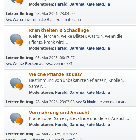
Moderatoren:
Harald
,
Daruma
,
Kate MacLila
Letzter Beitrag:
28. Mai 2026, 23:04:50
Aw: Warum werden die Blä...
von
matucana
Krankheiten & Schädlinge
Kleine Tierchen, welke Blätter, was tun, wenn die
Pflanze krank wird...
Moderatoren:
Harald
,
Daruma
,
Kate MacLila
Letzter Beitrag:
05. Mai 2025, 06:17:27
Aw: Weiße Flecken auf Av...
von
mexx7
Welche Pflanze ist das?
Bestimmung von unbekannten Pflanzen, Knollen,
Samen...
Moderatoren:
Harald
,
Daruma
,
Kate MacLila
Letzter Beitrag:
28. Mai 2026, 23:03:03
Aw: Sukkulente
von
matucana
Vermehrung und Anzucht
Fragen über Samen, Stecklinge und deren Anzucht...
Moderatoren:
Harald
,
Daruma
,
Kate MacLila
Letzter Beitrag:
24. März 2025, 10:06:27
Aw: Ableger in Wasser au...
von
StonerQuelle