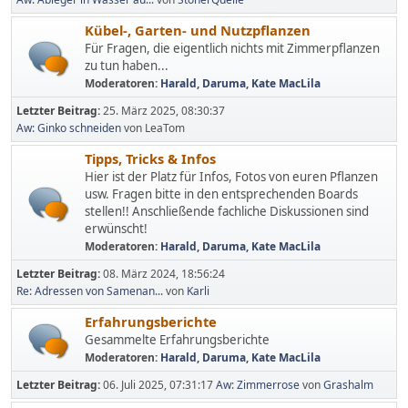
Kübel-, Garten- und Nutzpflanzen
Für Fragen, die eigentlich nichts mit Zimmerpflanzen
zu tun haben...
Moderatoren:
Harald
,
Daruma
,
Kate MacLila
Letzter Beitrag:
25. März 2025, 08:30:37
Aw: Ginko schneiden
von LeaTom
Tipps, Tricks & Infos
Hier ist der Platz für Infos, Fotos von euren Pflanzen
usw. Fragen bitte in den entsprechenden Boards
stellen!! Anschließende fachliche Diskussionen sind
erwünscht!
Moderatoren:
Harald
,
Daruma
,
Kate MacLila
Letzter Beitrag:
08. März 2024, 18:56:24
Re: Adressen von Samenan...
von
Karli
Erfahrungsberichte
Gesammelte Erfahrungsberichte
Moderatoren:
Harald
,
Daruma
,
Kate MacLila
Letzter Beitrag:
06. Juli 2025, 07:31:17
Aw: Zimmerrose
von
Grashalm