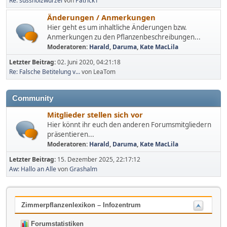
Re: süssholzwurzel
von
Patrick1
Änderungen / Anmerkungen
Hier geht es um inhaltliche Änderungen bzw.
Anmerkungen zu den Pflanzenbeschreibungen...
Moderatoren:
Harald
,
Daruma
,
Kate MacLila
Letzter Beitrag:
02. Juni 2020, 04:21:18
Re: Falsche Betitelung v...
von LeaTom
Community
Mitglieder stellen sich vor
Hier könnt ihr euch den anderen Forumsmitgliedern
präsentieren...
Moderatoren:
Harald
,
Daruma
,
Kate MacLila
Letzter Beitrag:
15. Dezember 2025, 22:17:12
Aw: Hallo an Alle
von
Grashalm
Zimmerpflanzenlexikon – Infozentrum
Forumstatistiken