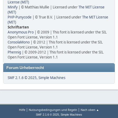
License (MIT)
Minify
| © Matthias Mullie | Licensed under
The MIT License
(MIT)
PHP-Punycode
| © True B.V. | Licensed under
The MIT License
(MIT)
Schriftarten
Anonymous Pro
| © 2009 | This font is licensed under the SIL
Open Font License, Version 1.1
ConsolaMono
| © 2012 | This font is licensed under the SIL
Open Font License, Version 1.1
Phennig
| © 2009-2012 | This font is licensed under the SIL
Open Font License, Version 1.1
Forum Urheberrecht
SMF 2.1.6 © 2025
,
Simple Machines
|
|
Hilfe
Nutzungsbedingungen und Regeln
Nach oben ▲
,
SMF 2.1.6 © 2025
Simple Machines