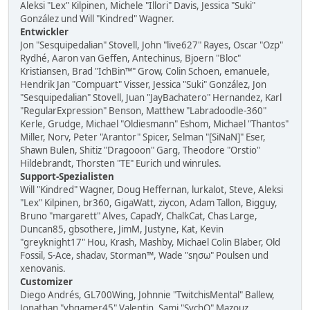
Aleksi "Lex" Kilpinen, Michele "Illori" Davis, Jessica "Suki"
González und Will "Kindred" Wagner.
Entwickler
Jon "Sesquipedalian" Stovell, John "live627" Rayes, Oscar "Ozp"
Rydhé, Aaron van Geffen, Antechinus, Bjoern "Bloc"
Kristiansen, Brad "IchBin™" Grow, Colin Schoen, emanuele,
Hendrik Jan "Compuart" Visser, Jessica "Suki" González, Jon
"Sesquipedalian" Stovell, Juan "JayBachatero" Hernandez, Karl
"RegularExpression" Benson, Matthew "Labradoodle-360"
Kerle, Grudge, Michael "Oldiesmann" Eshom, Michael "Thantos"
Miller, Norv, Peter "Arantor" Spicer, Selman "[SiNaN]" Eser,
Shawn Bulen, Shitiz "Dragooon" Garg, Theodore "Orstio"
Hildebrandt, Thorsten "TE" Eurich und winrules.
Support-Spezialisten
Will "Kindred" Wagner, Doug Heffernan, lurkalot, Steve, Aleksi
"Lex" Kilpinen, br360, GigaWatt, ziycon, Adam Tallon, Bigguy,
Bruno "margarett" Alves, CapadY, ChalkCat, Chas Large,
Duncan85, gbsothere, JimM, Justyne, Kat, Kevin
"greyknight17" Hou, Krash, Mashby, Michael Colin Blaber, Old
Fossil, S-Ace, shadav, Storman™, Wade "sησω" Poulsen und
xenovanis.
Customizer
Diego Andrés, GL700Wing, Johnnie "TwitchisMental" Ballew,
Jonathan "vbgamer45" Valentin, Sami "SychO" Mazouz,