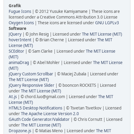
Grafik
Fugue Icons
| © 2012 Yusuke Kamiyamane | These icons are
licensed under a Creative Commons Attribution 3.0 License
Oxygen Icons
| These icons are licensed under
GNU LGPLv3
Software
JQuery
| © John Resig | Licensed under
The MIT License (MIT)
hoverIntent
| © Brian Cherne | Licensed under
The MIT
License (MIT)
SCEditor
| © Sam Clarke | Licensed under
The MIT License
(MIT)
animaDrag
| © Abel Mohler | Licensed under
The MIT License
(MIT)
jQuery Custom Scrollbar
| © Maciej Zubala | Licensed under
The MIT License (MIT)
jQuery Responsive Slider
| © booncon ROCKETS | Licensed
under
The MIT License (MIT)
At.js
| © chord.luo@gmail.com | Licensed under
The MIT
License (MIT)
HTML5 Desktop Notifications
| © Tsvetan Tsvetkov | Licensed
under
The Apache License Version 2.0
GAuth Code Generator/Validator
| © Chris Cornutt | Licensed
under
The MIT License (MIT)
Dropzone.js
| © Matias Meno | Licensed under
The MIT