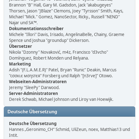
Brannon "B" Hall, Gary M. Gadsdon, Jack "akabugeyes"
Thorsen, Jason "JBlaze" Clemons, Joey "Tyrsson" Smith, Kays,
Michael "Mick." Gomez, NanoSector, Ricky., Russell "NEND"
Najar und SA™.
Dokumentationsschreiber
Michele "Illori" Davis, Irisado, AngelinaBelle, Chainy, Graeme
Spence und Joshua "groundup" Dickerson.
Übersetzer
Nikola "Dzonny" Novaković, m4z, Francisco "d3vcho"
Domínguez, Robert Monden und Relyana.
Marketing
Adish "(F.L.A.M.E.R)" Patel, Bryan "Runic" Deakin, Marcus
"cσσкιє мσηѕтєя" Forsberg und Ralph "[n3rve]" Otowo.
Webseiten-Administratoren
Jeremy "SleePy" Darwood.
Server-Administratoren
Derek Schwab, Michael Johnson und Liroy van Hoewijk.
Deutsche Übersetzung
Deutsche Übersetzung
Hannes „Geronimo_CH“ Schmid, UliZeun, noex, Matthias13 und
Intit.