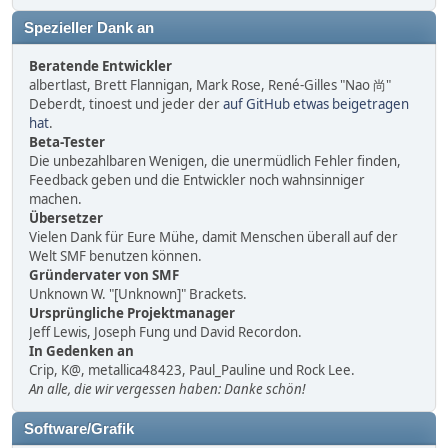
Spezieller Dank an
Beratende Entwickler
albertlast, Brett Flannigan, Mark Rose, René-Gilles "Nao 尚"
Deberdt, tinoest und jeder der
auf GitHub etwas beigetragen
hat
.
Beta-Tester
Die unbezahlbaren Wenigen, die unermüdlich Fehler finden,
Feedback geben und die Entwickler noch wahnsinniger
machen.
Übersetzer
Vielen Dank für Eure Mühe, damit Menschen überall auf der
Welt SMF benutzen können.
Gründervater von SMF
Unknown W. "[Unknown]" Brackets.
Ursprüngliche Projektmanager
Jeff Lewis, Joseph Fung und David Recordon.
In Gedenken an
Crip, K@, metallica48423, Paul_Pauline und Rock Lee.
An alle, die wir vergessen haben: Danke schön!
Software/Grafik