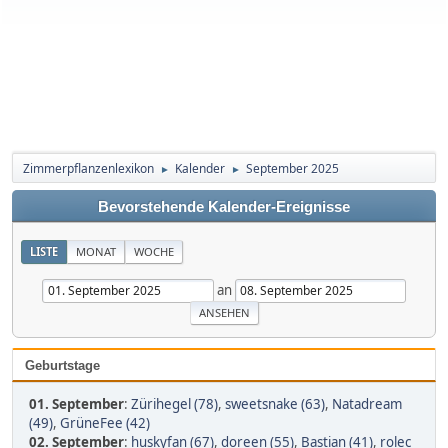
Zimmerpflanzenlexikon
Kalender
September 2025
►
►
Bevorstehende Kalender-Ereignisse
LISTE
MONAT
WOCHE
an
Geburtstage
01. September
:
Zürihegel (78)
,
sweetsnake (63)
,
Natadream
(49)
,
GrüneFee (42)
02. September
:
huskyfan (67)
,
doreen (55)
,
Bastian (41)
,
rolec