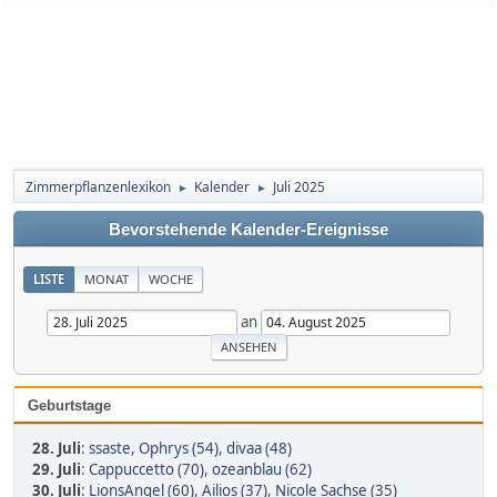
Zimmerpflanzenlexikon
Kalender
Juli 2025
►
►
Bevorstehende Kalender-Ereignisse
LISTE
MONAT
WOCHE
an
Geburtstage
28. Juli
:
ssaste
,
Ophrys (54)
,
divaa (48)
29. Juli
:
Cappuccetto (70)
,
ozeanblau (62)
30. Juli
:
LionsAngel (60)
,
Ailios (37)
,
Nicole Sachse (35)