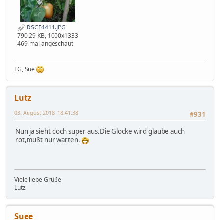
DSCF4411.JPG
790.29 KB, 1000x1333
469-mal angeschaut
LG, Sue
Lutz
03. August 2018, 18:41:38
#931
Nun ja sieht doch super aus.Die Glocke wird glaube auch
rot,mußt nur warten.
Viele liebe Grüße
Lutz
Suee