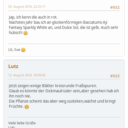
05. August 2018, 22:25:17
#932
Jap, ich kenn die auch in rot.
Nächstes Jahr bau ich an glockenförmigen Baccatums Aji
Fantasy Sparkly White an, und Dulce Sol, die ist gelb. Auch sehr
hübsch!
LG, Sue
Lutz
12. August 2018, 18:09:06
#933
Jetzt zeigen einige Blätter kreisrunde Fraßspuren.
Glaub es könnte der Dickmaulrüsler sein,aber gesehen hab ich
ihn noch nie.
Die Pflanze scheint das aber weg zusteken,wächst und bringt
Früchte.
Viele liebe Grüße
Lutz