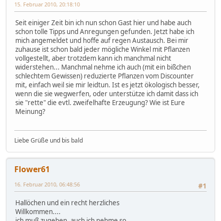
15. Februar 2010, 20:18:10
Seit einiger Zeit bin ich nun schon Gast hier und habe auch
schon tolle Tipps und Anregungen gefunden. Jetzt habe ich
mich angemeldet und hoffe auf regen Austausch. Bei mir
zuhause ist schon bald jeder mögliche Winkel mit Pflanzen
vollgestellt, aber trotzdem kann ich manchmal nicht
widerstehen... Manchmal nehme ich auch (mit ein bißchen
schlechtem Gewissen) reduzierte Pflanzen vom Discounter
mit, einfach weil sie mir leidtun. Ist es jetzt ökologisch besser,
wenn die sie wegwerfen, oder unterstütze ich damit dass ich
sie "rette" die evtl. zweifelhafte Erzeugung? Wie ist Eure
Meinung?
Liebe Grüße und bis bald
Flower61
16. Februar 2010, 06:48:56
#1
Hallöchen und ein recht herzliches
Willkommen....
ich muß zugeben, auch ich nehme so