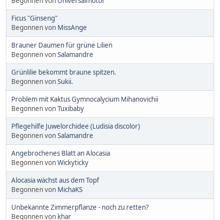
Begonnen von
Universalmotor
Ficus "Ginseng"
Begonnen von
MissAnge
Brauner Daumen für grüne Lilien
Begonnen von
Salamandre
Grünlilie bekommt braune spitzen.
Begonnen von
Sukii.
Problem mit Kaktus Gymnocalycium Mihanovichii
Begonnen von
Tuxibaby
Pflegehilfe Juwelorchidee (Ludisia discolor)
Begonnen von
Salamandre
Angebrochenes Blatt an Alocasia
Begonnen von
Wickyticky
Alocasia wächst aus dem Topf
Begonnen von
MichaKS
Unbekannte Zimmerpflanze - noch zu retten?
Begonnen von
khar