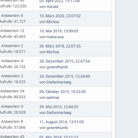
Antworten: 43
05. April 2022, 15:17:04
ufrufe: 122.026
von
Harald
Antworten: 6
10. März 2020, 22:07:02
Aufrufe: 31.727
von
Michoa
Antworten: 12
10. Mai 2019, 13:09:03
Aufrufe: 45.403
von
matucana
Antworten: 2
26. März 2018, 22:07:35
Aufrufe: 18.071
von
Michoa
Antworten: 4
28. Dezember 2015, 22:47:54
Aufrufe: 26.132
von
greenthumb
Antworten: 2
24. Dezember 2015, 12:24:49
Aufrufe: 18.025
von
StefanHartwig
Antworten: 54
09. Oktober 2015, 19:23:39
Aufrufe: 80.033
von
walmar
Antworten: 9
29. Mai 2015, 12:44:25
Aufrufe: 28.928
von
StefanHartwig
Antworten: 8
11. August 2014, 13:51:09
Aufrufe: 37.066
von
greenthumb
Antworten: 43
01. Mai 2014, 15:11:13