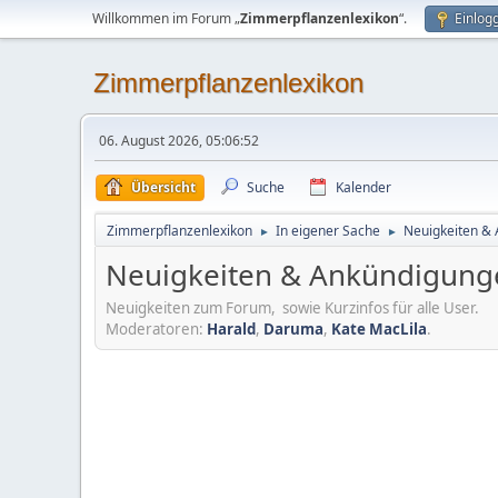
Willkommen im Forum „
Zimmerpflanzenlexikon
“.
Einlog
Zimmerpflanzenlexikon
06. August 2026, 05:06:52
Übersicht
Suche
Kalender
Zimmerpflanzenlexikon
In eigener Sache
Neuigkeiten &
►
►
Neuigkeiten & Ankündigung
Neuigkeiten zum Forum, sowie Kurzinfos für alle User.
Moderatoren:
Harald
,
Daruma
,
Kate MacLila
.