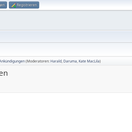
gen
Registrieren
 Ankündigungen
(Moderatoren:
Harald
,
Daruma
,
Kate MacLila
)
en