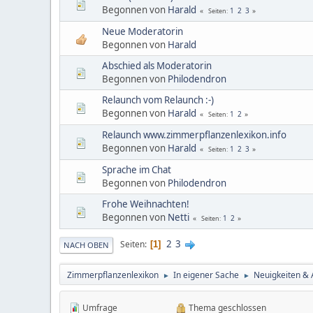
Begonnen von
Harald
1
2
3
Seiten
Neue Moderatorin
Begonnen von
Harald
Abschied als Moderatorin
Begonnen von
Philodendron
Relaunch vom Relaunch :-)
Begonnen von
Harald
1
2
Seiten
Relaunch www.zimmerpflanzenlexikon.info
Begonnen von
Harald
1
2
3
Seiten
Sprache im Chat
Begonnen von
Philodendron
Frohe Weihnachten!
Begonnen von
Netti
1
2
Seiten
2
3
Seiten
1
NACH OBEN
Zimmerpflanzenlexikon
In eigener Sache
Neuigkeiten &
►
►
Umfrage
Thema geschlossen