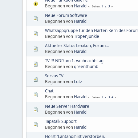
Begonnen von
Harald
1
2
3
Seiten
Neue Forum Software
Begonnen von
Harald
Whatsappgruppe für den Harten Kern des Foru
Begonnen von
TropenJunkie
Aktueller Status Lexikon, Forum...
Begonnen von
Harald
TV !!! NDR am 1. weihnachtstag
Begonnen von
greenthumb
Servus TV
Begonnen von
Lutz
Chat
Begonnen von
Harald
1
2
3
4
Seiten
Neue Server Hardware
Begonnen von
Harald
Tapatalk Support
Begonnen von
Harald
Horst (Lantanos) ist verstorben.