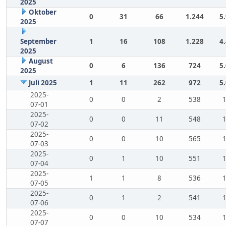
2025
Oktober
0
31
66
1.244
5
2025
September
1
16
108
1.228
4
2025
August
0
6
136
724
5
2025
Juli 2025
1
11
262
972
5
2025-
0
0
2
538
07-01
2025-
0
0
11
548
07-02
2025-
0
0
10
565
07-03
2025-
0
1
10
551
07-04
2025-
1
1
8
536
07-05
2025-
0
1
2
541
07-06
2025-
0
0
10
534
07-07