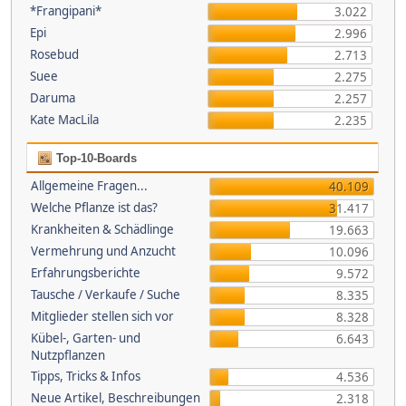
*Frangipani*
3.022
Epi
2.996
Rosebud
2.713
Suee
2.275
Daruma
2.257
Kate MacLila
2.235
Top-10-Boards
Allgemeine Fragen...
40.109
Welche Pflanze ist das?
31.417
Krankheiten & Schädlinge
19.663
Vermehrung und Anzucht
10.096
Erfahrungsberichte
9.572
Tausche / Verkaufe / Suche
8.335
Mitglieder stellen sich vor
8.328
Kübel-, Garten- und
6.643
Nutzpflanzen
Tipps, Tricks & Infos
4.536
Neue Artikel, Beschreibungen
2.318