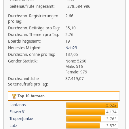
Seitenaufrufe insgesamt:
278.584.986
Durchschn. Registrierungen
2,66
pro Tag:
Durchschn. Beiträge pro Tag:
35,10
Durchschn. Themen pro Tag:
2,76
Boards insgesamt:
19
Neuestes Mitglied:
Nati23
Durchschn. online pro Tag:
137,05
Gender Statistik:
None: 5260
Male: 516
Female: 979
Durchschnittliche
37.419,07
Seitenaufrufe pro Tag:
Top 10 Autoren
Lantanos
5.622
Flower61
4.174
TropenJunkie
3.763
Lutz
3.579