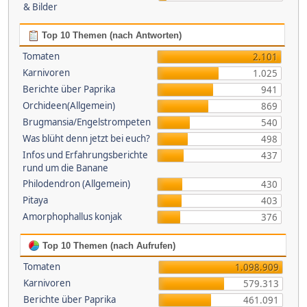
& Bilder
Top 10 Themen (nach Antworten)
Tomaten
2.101
Karnivoren
1.025
Berichte über Paprika
941
Orchideen(Allgemein)
869
Brugmansia/Engelstrompeten
540
Was blüht denn jetzt bei euch?
498
Infos und Erfahrungsberichte
437
rund um die Banane
Philodendron (Allgemein)
430
Pitaya
403
Amorphophallus konjak
376
Top 10 Themen (nach Aufrufen)
Tomaten
1.098.909
Karnivoren
579.313
Berichte über Paprika
461.091