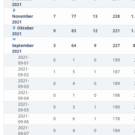
2021
November
7
77
13
228
1
2021
Oktober
9
83
12
221
1
2021
September
3
64
9
227
2021
2021-
0
1
0
199
09-01
2021-
1
5
1
187
09-02
2021-
0
4
0
189
09-03
2021-
0
1
0
198
09-04
2021-
0
3
1
190
09-05
2021-
0
6
1
178
09-06
2021-
0
4
0
184
09-07