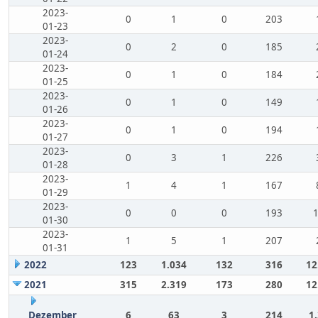
2023-
0
1
0
203
01-23
2023-
0
2
0
185
01-24
2023-
0
1
0
184
01-25
2023-
0
1
0
149
01-26
2023-
0
1
0
194
01-27
2023-
0
3
1
226
01-28
2023-
1
4
1
167
01-29
2023-
0
0
0
193
01-30
2023-
1
5
1
207
01-31
2022
123
1.034
132
316
12
2021
315
2.319
173
280
12
Dezember
6
63
3
214
1