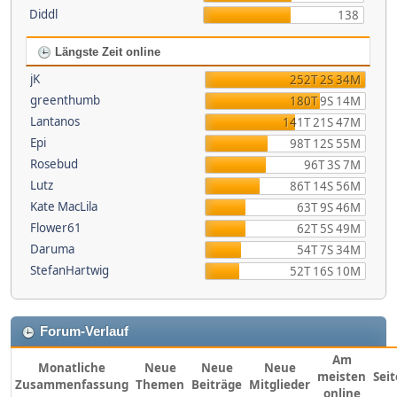
Diddl
138
Längste Zeit online
jK
252T 2S 34M
greenthumb
180T 9S 14M
Lantanos
141T 21S 47M
Epi
98T 12S 55M
Rosebud
96T 3S 7M
Lutz
86T 14S 56M
Kate MacLila
63T 9S 46M
Flower61
62T 5S 49M
Daruma
54T 7S 34M
StefanHartwig
52T 16S 10M
Forum-Verlauf
Am
Monatliche
Neue
Neue
Neue
meisten
Sei
Zusammenfassung
Themen
Beiträge
Mitglieder
online