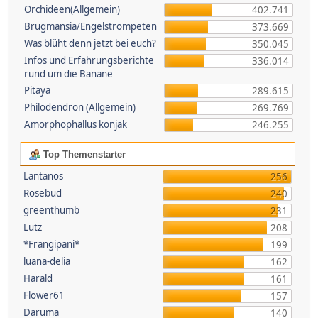
Orchideen(Allgemein)
402.741
Brugmansia/Engelstrompeten
373.669
Was blüht denn jetzt bei euch?
350.045
Infos und Erfahrungsberichte
336.014
rund um die Banane
Pitaya
289.615
Philodendron (Allgemein)
269.769
Amorphophallus konjak
246.255
Top Themenstarter
Lantanos
256
Rosebud
240
greenthumb
231
Lutz
208
*Frangipani*
199
luana-delia
162
Harald
161
Flower61
157
Daruma
140