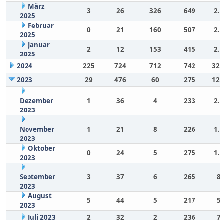
März
3
26
326
649
2
2025
Februar
0
21
160
507
2
2025
Januar
2
12
153
415
2
2025
2024
225
724
712
742
32
2023
29
476
60
275
12
Dezember
1
36
4
233
2
2023
November
1
21
8
226
1
2023
Oktober
0
24
5
275
1
2023
September
3
37
6
265
2023
August
5
44
5
217
2023
Juli 2023
2
32
2
236