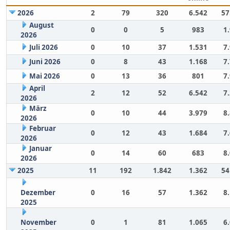
2026
2
79
320
6.542
57
August
0
0
5
983
1
2026
Juli 2026
0
10
37
1.531
7
Juni 2026
0
8
43
1.168
7
Mai 2026
0
13
36
801
7
April
2
12
52
6.542
7
2026
März
0
10
44
3.979
8
2026
Februar
0
12
43
1.684
7
2026
Januar
0
14
60
683
8
2026
2025
11
192
1.842
1.362
54
Dezember
0
16
57
1.362
8
2025
November
0
1
81
1.065
6