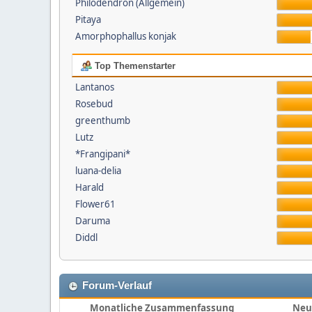
Philodendron (Allgemein)
Pitaya
Amorphophallus konjak
Top Themenstarter
Lantanos
Rosebud
greenthumb
Lutz
*Frangipani*
luana-delia
Harald
Flower61
Daruma
Diddl
Forum-Verlauf
Monatliche Zusammenfassung
Neu