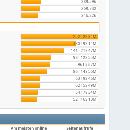
289.596
269.732
246.226
252T 2S 34M
180T 9S 14M
141T 21S 47M
98T 12S 55M
96T 3S 7M
86T 14S 56M
63T 9S 46M
62T 5S 49M
54T 7S 34M
52T 16S 10M
Am meisten online
Seitenaufrufe