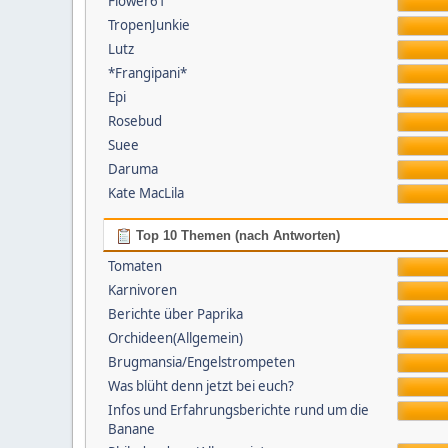
Flower61
TropenJunkie
Lutz
*Frangipani*
Epi
Rosebud
Suee
Daruma
Kate MacLila
Top 10 Themen (nach Antworten)
Tomaten
Karnivoren
Berichte über Paprika
Orchideen(Allgemein)
Brugmansia/Engelstrompeten
Was blüht denn jetzt bei euch?
Infos und Erfahrungsberichte rund um die
Banane