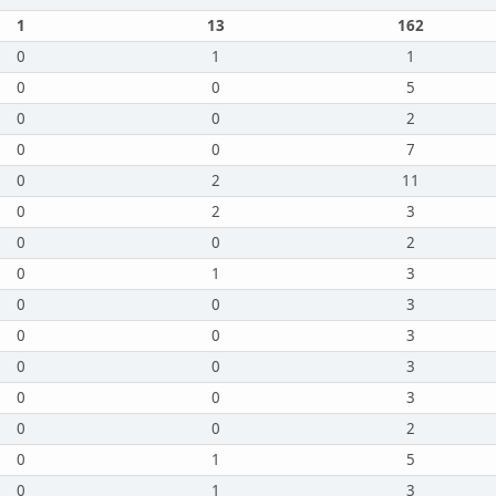
1
13
162
0
1
1
0
0
5
0
0
2
0
0
7
0
2
11
0
2
3
0
0
2
0
1
3
0
0
3
0
0
3
0
0
3
0
0
3
0
0
2
0
1
5
0
1
3