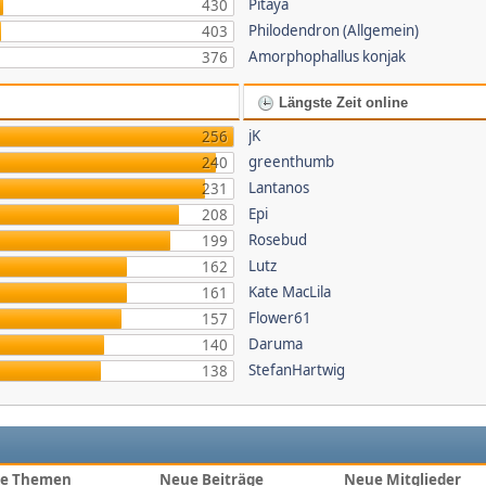
Pitaya
430
Philodendron (Allgemein)
403
Amorphophallus konjak
376
Längste Zeit online
jK
256
greenthumb
240
Lantanos
231
Epi
208
Rosebud
199
Lutz
162
Kate MacLila
161
Flower61
157
Daruma
140
StefanHartwig
138
e Themen
Neue Beiträge
Neue Mitglieder