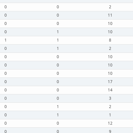
0
0
2
0
0
11
0
0
10
0
1
10
1
1
8
0
1
2
0
0
10
0
0
10
0
0
10
0
0
17
0
0
14
0
0
3
0
1
2
0
1
1
0
0
12
0
0
9