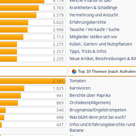
Welche Pflanze ist das?
4.174
Krankheiten & Schädlinge
3.763
Vermehrung und Anzucht
3.579
Erfahrungsberichte
3.022
Tausche / Verkaufe / Suche
2.996
Mitglieder stellen sich vor
2.713
Kübel-, Garten- und Nutzpflanzen
2.275
Tipps, Tricks & Infos
2.257
Neue Artikel, Beschreibungen & Bi
2.235
Top 10 Themen (nach Aufrufen
Tomaten
2.101
Karnivoren
1.025
Berichte über Paprika
941
Orchideen(Allgemein)
869
Brugmansia/Engelstrompeten
540
Was blüht denn jetzt bei euch?
498
Infos und Erfahrungsberichte rund
437
Banane