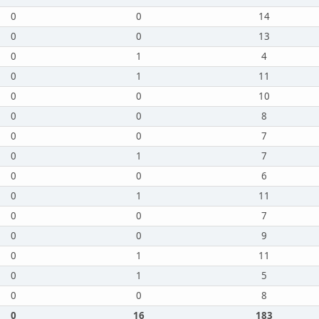
0
0
14
0
0
13
0
1
4
0
1
11
0
0
10
0
0
8
0
0
7
0
1
7
0
0
6
0
1
11
0
0
7
0
0
9
0
1
11
0
1
5
0
0
8
0
16
183