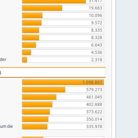
31.417
19.663
10.096
9.572
8.335
8.328
6.643
4.536
lder
2.318
)
1.098.867
579.273
461.045
402.688
373.622
350.014
 um die
335.978