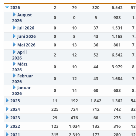
2026
2
79
320
6.542
57
August
0
0
5
983
1
2026
Juli 2026
0
10
37
1.531
7
Juni 2026
0
8
43
1.168
7
Mai 2026
0
13
36
801
7
April
2
12
52
6.542
7
2026
März
0
10
44
3.979
8
2026
Februar
0
12
43
1.684
7
2026
Januar
0
14
60
683
8
2026
2025
11
192
1.842
1.362
54
2024
225
724
712
742
32
2023
29
476
60
275
12
2022
123
1.034
132
316
12
2021
315
2.319
173
280
12