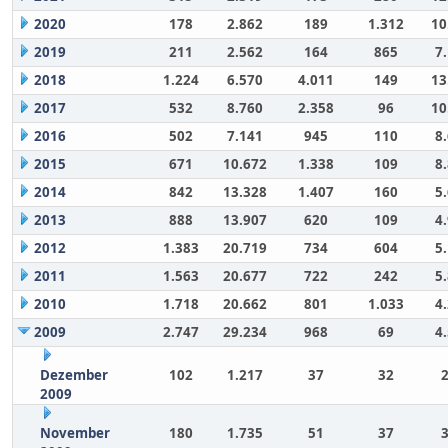
2020
178
2.862
189
1.312
10
2019
211
2.562
164
865
7
2018
1.224
6.570
4.011
149
13
2017
532
8.760
2.358
96
10
2016
502
7.141
945
110
8
2015
671
10.672
1.338
109
8
2014
842
13.328
1.407
160
5
2013
888
13.907
620
109
4
2012
1.383
20.719
734
604
5
2011
1.563
20.677
722
242
5
2010
1.718
20.662
801
1.033
4
2009
2.747
29.234
968
69
4
Dezember
102
1.217
37
32
2009
November
180
1.735
51
37