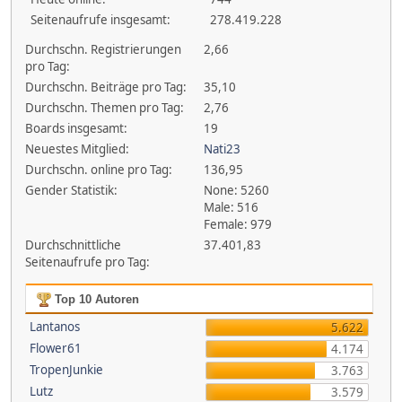
Seitenaufrufe insgesamt:
278.419.228
Durchschn. Registrierungen
2,66
pro Tag:
Durchschn. Beiträge pro Tag:
35,10
Durchschn. Themen pro Tag:
2,76
Boards insgesamt:
19
Neuestes Mitglied:
Nati23
Durchschn. online pro Tag:
136,95
Gender Statistik:
None: 5260
Male: 516
Female: 979
Durchschnittliche
37.401,83
Seitenaufrufe pro Tag:
Top 10 Autoren
Lantanos
5.622
Flower61
4.174
TropenJunkie
3.763
Lutz
3.579