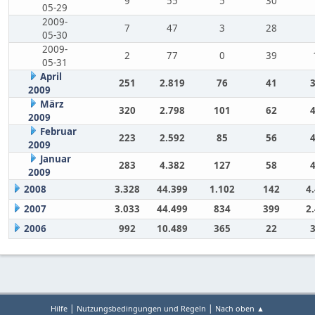
9
55
5
30
05-29
2009-
7
47
3
28
05-30
2009-
2
77
0
39
05-31
April
251
2.819
76
41
2009
März
320
2.798
101
62
2009
Februar
223
2.592
85
56
2009
Januar
283
4.382
127
58
2009
2008
3.328
44.399
1.102
142
4
2007
3.033
44.499
834
399
2
2006
992
10.489
365
22
|
|
Hilfe
Nutzungsbedingungen und Regeln
Nach oben ▲