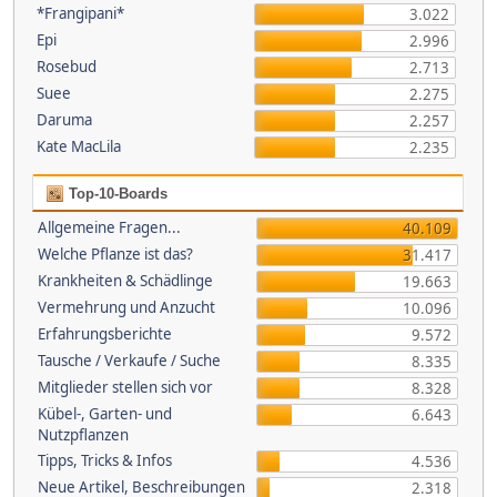
*Frangipani*
3.022
Epi
2.996
Rosebud
2.713
Suee
2.275
Daruma
2.257
Kate MacLila
2.235
Top-10-Boards
Allgemeine Fragen...
40.109
Welche Pflanze ist das?
31.417
Krankheiten & Schädlinge
19.663
Vermehrung und Anzucht
10.096
Erfahrungsberichte
9.572
Tausche / Verkaufe / Suche
8.335
Mitglieder stellen sich vor
8.328
Kübel-, Garten- und
6.643
Nutzpflanzen
Tipps, Tricks & Infos
4.536
Neue Artikel, Beschreibungen
2.318