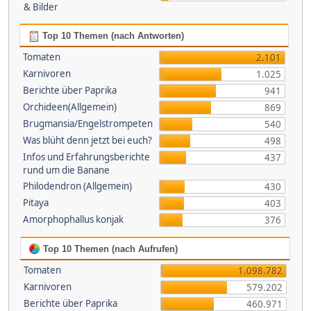
& Bilder
Top 10 Themen (nach Antworten)
Tomaten
2.101
Karnivoren
1.025
Berichte über Paprika
941
Orchideen(Allgemein)
869
Brugmansia/Engelstrompeten
540
Was blüht denn jetzt bei euch?
498
Infos und Erfahrungsberichte
437
rund um die Banane
Philodendron (Allgemein)
430
Pitaya
403
Amorphophallus konjak
376
Top 10 Themen (nach Aufrufen)
Tomaten
1.098.782
Karnivoren
579.202
Berichte über Paprika
460.971