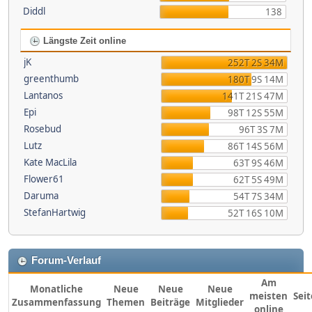
Diddl
138
Längste Zeit online
jK
252T 2S 34M
greenthumb
180T 9S 14M
Lantanos
141T 21S 47M
Epi
98T 12S 55M
Rosebud
96T 3S 7M
Lutz
86T 14S 56M
Kate MacLila
63T 9S 46M
Flower61
62T 5S 49M
Daruma
54T 7S 34M
StefanHartwig
52T 16S 10M
Forum-Verlauf
Am
Monatliche
Neue
Neue
Neue
meisten
Sei
Zusammenfassung
Themen
Beiträge
Mitglieder
online