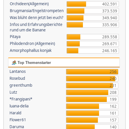
Orchideen(Allgemein)
402.591
Brugmansia/Engelstrompeten
373.539
Was blüht denn jetzt bei euch?
349.940
Infos und Erfahrungsberichte
335.906
rund um die Banane
Pitaya
289.558
Philodendron (Allgemein)
269.671
Amorphophallus konjak
246.165
Top Themenstarter
Lantanos
256
Rosebud
240
greenthumb
231
Lutz
208
*Frangipani*
199
luana-delia
162
Harald
161
Flower61
157
Daruma
140