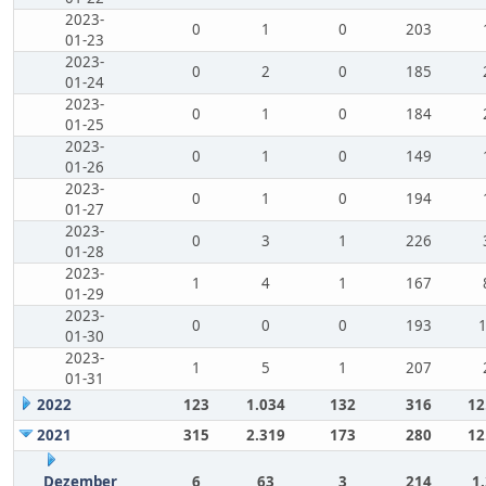
2023-
0
1
0
203
01-23
2023-
0
2
0
185
01-24
2023-
0
1
0
184
01-25
2023-
0
1
0
149
01-26
2023-
0
1
0
194
01-27
2023-
0
3
1
226
01-28
2023-
1
4
1
167
01-29
2023-
0
0
0
193
01-30
2023-
1
5
1
207
01-31
2022
123
1.034
132
316
12
2021
315
2.319
173
280
12
Dezember
6
63
3
214
1