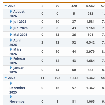
2026
2
79
320
6.542
57
August
0
0
5
983
1
2026
Juli 2026
0
10
37
1.531
7
Juni 2026
0
8
43
1.168
7
Mai 2026
0
13
36
801
7
April
2
12
52
6.542
7
2026
März
0
10
44
3.979
8
2026
Februar
0
12
43
1.684
7
2026
Januar
0
14
60
683
8
2026
2025
11
192
1.842
1.362
54
Dezember
0
16
57
1.362
8
2025
November
0
1
81
1.065
6