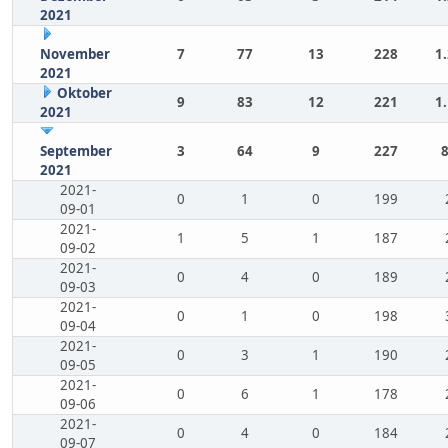
2021
November
7
77
13
228
1
2021
Oktober
9
83
12
221
1
2021
September
3
64
9
227
2021
2021-
0
1
0
199
09-01
2021-
1
5
1
187
09-02
2021-
0
4
0
189
09-03
2021-
0
1
0
198
09-04
2021-
0
3
1
190
09-05
2021-
0
6
1
178
09-06
2021-
0
4
0
184
09-07