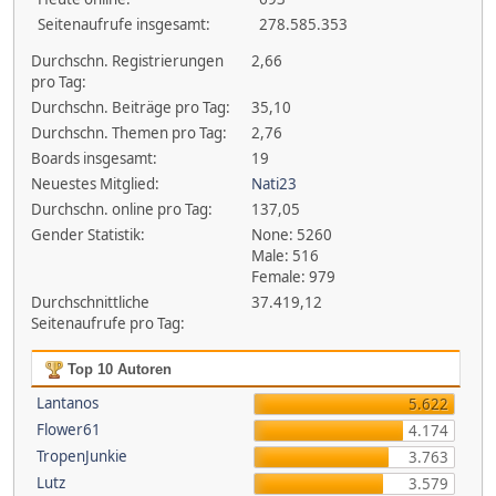
Seitenaufrufe insgesamt:
278.585.353
Durchschn. Registrierungen
2,66
pro Tag:
Durchschn. Beiträge pro Tag:
35,10
Durchschn. Themen pro Tag:
2,76
Boards insgesamt:
19
Neuestes Mitglied:
Nati23
Durchschn. online pro Tag:
137,05
Gender Statistik:
None: 5260
Male: 516
Female: 979
Durchschnittliche
37.419,12
Seitenaufrufe pro Tag:
Top 10 Autoren
Lantanos
5.622
Flower61
4.174
TropenJunkie
3.763
Lutz
3.579