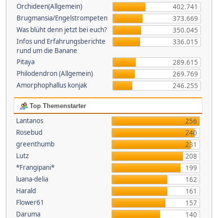
Orchideen(Allgemein)
402.741
Brugmansia/Engelstrompeten
373.669
Was blüht denn jetzt bei euch?
350.045
Infos und Erfahrungsberichte
336.015
rund um die Banane
Pitaya
289.615
Philodendron (Allgemein)
269.769
Amorphophallus konjak
246.255
Top Themenstarter
Lantanos
256
Rosebud
240
greenthumb
231
Lutz
208
*Frangipani*
199
luana-delia
162
Harald
161
Flower61
157
Daruma
140