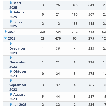
März
3
26
326
649
2
2025
Februar
0
21
160
507
2
2025
Januar
2
12
153
415
2
2025
2024
225
724
712
742
32
2023
29
476
60
275
12
Dezember
1
36
4
233
2
2023
November
1
21
8
226
1
2023
Oktober
0
24
5
275
1
2023
September
3
37
6
265
2023
August
5
44
5
217
2023
Juli 2023
2
32
2
236