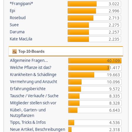
*Frangipani*
3.022
Epi
2.996
Rosebud
2.713
Suee
2.275
Daruma
2.257
Kate MacLila
2.235
Top-10-Boards
Allgemeine Fragen...
40.109
Welche Pflanze ist das?
31.417
Krankheiten & Schädlinge
19.663
Vermehrung und Anzucht
10.096
Erfahrungsberichte
9.572
Tausche / Verkaufe / Suche
8.335
Mitglieder stellen sich vor
8.328
Kübel-, Garten- und
6.643
Nutzpflanzen
Tipps, Tricks & Infos
4.536
Neue Artikel, Beschreibungen
2.318