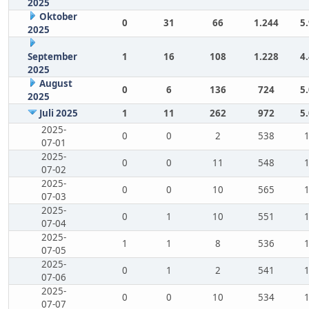
2025
Oktober
0
31
66
1.244
5
2025
September
1
16
108
1.228
4
2025
August
0
6
136
724
5
2025
Juli 2025
1
11
262
972
5
2025-
0
0
2
538
07-01
2025-
0
0
11
548
07-02
2025-
0
0
10
565
07-03
2025-
0
1
10
551
07-04
2025-
1
1
8
536
07-05
2025-
0
1
2
541
07-06
2025-
0
0
10
534
07-07