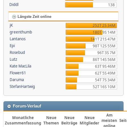
Diddl
138
Längste Zeit online
jK
252T 2S 34M
greenthumb
180T 9S 14M
Lantanos
141T 21S 47M
Epi
98T 12S 55M
Rosebud
96T 3S 7M
Lutz
86T 14S 56M
Kate MacLila
63T 9S 46M
Flower61
62T 5S 49M
Daruma
54T 7S 34M
StefanHartwig
52T 16S 10M
Forum-Verlauf
Am
Monatliche
Neue
Neue
Neue
meisten
Sei
Zusammenfassung
Themen
Beiträge
Mitglieder
online