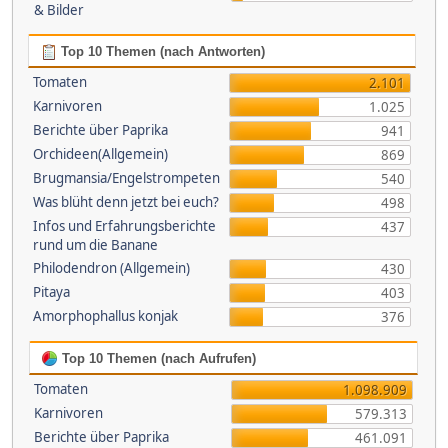
& Bilder
Top 10 Themen (nach Antworten)
Tomaten
2.101
Karnivoren
1.025
Berichte über Paprika
941
Orchideen(Allgemein)
869
Brugmansia/Engelstrompeten
540
Was blüht denn jetzt bei euch?
498
Infos und Erfahrungsberichte
437
rund um die Banane
Philodendron (Allgemein)
430
Pitaya
403
Amorphophallus konjak
376
Top 10 Themen (nach Aufrufen)
Tomaten
1.098.909
Karnivoren
579.313
Berichte über Paprika
461.091