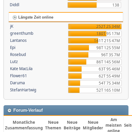
Diddl
138
Längste Zeit online
jK
252T 2S 34M
greenthumb
180T 9S 17M
Lantanos
141T 21S 47M
Epi
98T 12S 55M
Rosebud
96T 3S 7M
Lutz
86T 14S 56M
Kate MacLila
63T 9S 46M
Flower61
62T 5S 49M
Daruma
54T 7S 34M
StefanHartwig
52T 16S 10M
Forum-Verlauf
Am
Monatliche
Neue
Neue
Neue
meisten
Sei
Zusammenfassung
Themen
Beiträge
Mitglieder
online