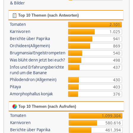
& Bilder
Top 10 Themen (nach Antworten)
Tomaten
2.101
Karnivoren
1.025
Berichte über Paprika
941
Orchideen(Allgemein)
869
Brugmansia/Engelstrompeten
540
Was blüht denn jetzt bei euch?
498
Infos und Erfahrungsberichte
437
rund um die Banane
Philodendron (Allgemein)
430
Pitaya
403
Amorphophallus konjak
376
Top 10 Themen (nach Aufrufen)
Tomaten
1.099.304
Karnivoren
580.616
Berichte über Paprika
461.394