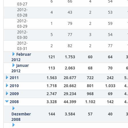
6
66
4
54
03-27
2012-
4
43
2
53
03-28
2012-
1
79
2
59
03-29
2012-
5
77
3
54
03-30
2012-
2
82
2
77
03-31
Februar
121
1.753
60
64
2012
Januar
113
2.063
68
70
2012
2011
1.563
20.677
722
242
5
2010
1.718
20.662
801
1.033
4
2009
2.747
29.234
968
69
4
2008
3.328
44.399
1.102
142
4
Dezember
144
3.584
57
40
2008