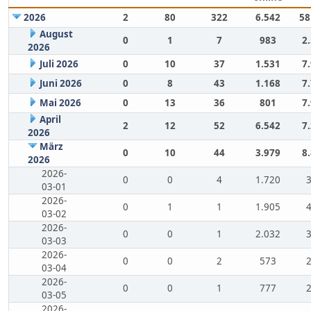
2026
2
80
322
6.542
58
August
0
1
7
983
2
2026
Juli 2026
0
10
37
1.531
7
Juni 2026
0
8
43
1.168
7
Mai 2026
0
13
36
801
7
April
2
12
52
6.542
7
2026
März
0
10
44
3.979
8
2026
2026-
0
0
4
1.720
03-01
2026-
0
1
1
1.905
03-02
2026-
0
0
1
2.032
03-03
2026-
0
0
2
573
03-04
2026-
0
0
1
777
03-05
2026-