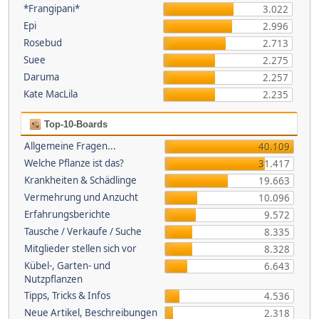
*Frangipani*
3.022
Epi
2.996
Rosebud
2.713
Suee
2.275
Daruma
2.257
Kate MacLila
2.235
Top-10-Boards
Allgemeine Fragen...
40.109
Welche Pflanze ist das?
31.417
Krankheiten & Schädlinge
19.663
Vermehrung und Anzucht
10.096
Erfahrungsberichte
9.572
Tausche / Verkaufe / Suche
8.335
Mitglieder stellen sich vor
8.328
Kübel-, Garten- und
6.643
Nutzpflanzen
Tipps, Tricks & Infos
4.536
Neue Artikel, Beschreibungen
2.318