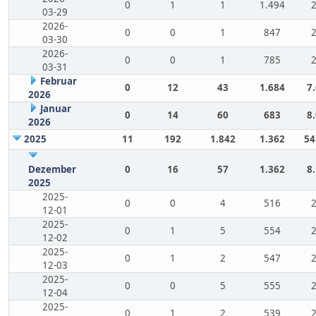
0
1
1
1.494
03-29
2026-
0
0
1
847
03-30
2026-
0
0
1
785
03-31
Februar
0
12
43
1.684
7
2026
Januar
0
14
60
683
8
2026
2025
11
192
1.842
1.362
54
Dezember
0
16
57
1.362
8
2025
2025-
0
0
4
516
12-01
2025-
0
1
5
554
12-02
2025-
0
1
2
547
12-03
2025-
0
0
5
555
12-04
2025-
0
1
2
539