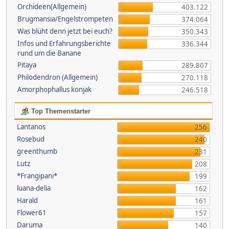
Orchideen(Allgemein)
403.122
Brugmansia/Engelstrompeten
374.064
Was blüht denn jetzt bei euch?
350.343
Infos und Erfahrungsberichte
336.344
rund um die Banane
Pitaya
289.807
Philodendron (Allgemein)
270.118
Amorphophallus konjak
246.518
Top Themenstarter
Lantanos
256
Rosebud
240
greenthumb
231
Lutz
208
*Frangipani*
199
luana-delia
162
Harald
161
Flower61
157
Daruma
140