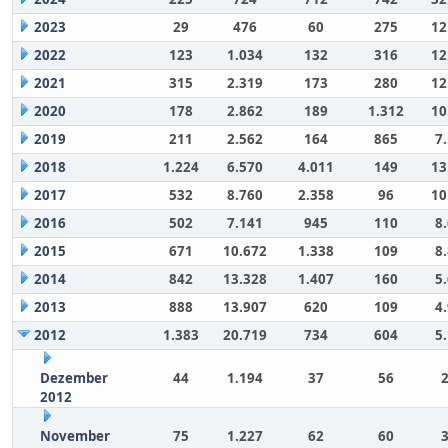
2023
29
476
60
275
12
2022
123
1.034
132
316
12
2021
315
2.319
173
280
12
2020
178
2.862
189
1.312
10
2019
211
2.562
164
865
7
2018
1.224
6.570
4.011
149
13
2017
532
8.760
2.358
96
10
2016
502
7.141
945
110
8
2015
671
10.672
1.338
109
8
2014
842
13.328
1.407
160
5
2013
888
13.907
620
109
4
2012
1.383
20.719
734
604
5
Dezember
44
1.194
37
56
2012
November
75
1.227
62
60