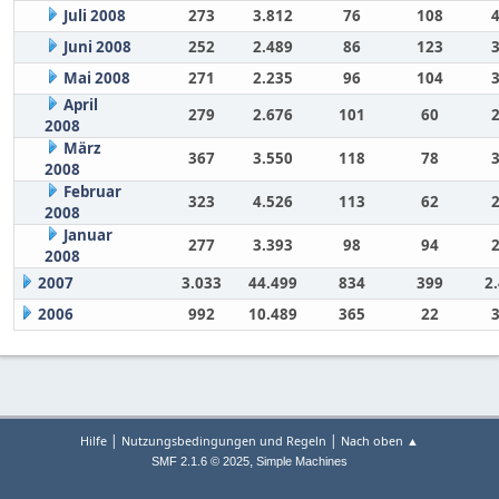
Juli 2008
273
3.812
76
108
Juni 2008
252
2.489
86
123
Mai 2008
271
2.235
96
104
April
279
2.676
101
60
2008
März
367
3.550
118
78
2008
Februar
323
4.526
113
62
2008
Januar
277
3.393
98
94
2008
2007
3.033
44.499
834
399
2
2006
992
10.489
365
22
|
|
Hilfe
Nutzungsbedingungen und Regeln
Nach oben ▲
,
SMF 2.1.6 © 2025
Simple Machines