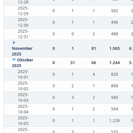
12-28
2025-
0
1
1
502
12-29
2025-
0
1
1
496
12-30
2025-
0
0
2
488
12-31
November
0
1
81
1.065
6
2025
Oktober
0
31
66
1.244
5
2025
2025-
0
1
4
826
10-01
2025-
0
2
1
868
10-02
2025-
0
3
2
560
10-03
2025-
0
1
2
564
10-04
2025-
0
1
1
1.226
10-05
2025-
0
3
1
535