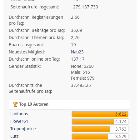
Seitenaufrufe insgesamt:
279.137.730
Durchschn. Registrierungen
2,66
pro Tag:
Durchschn. Beiträge pro Tag:
35,09
Durchschn. Themen pro Tag:
2,76
Boards insgesamt:
19
Neuestes Mitglied:
Nati23
Durchschn. online pro Tag:
137,17
Gender Statistik:
None: 5260
Male: 516
Female: 979
Durchschnittliche
37.483,25
Seitenaufrufe pro Tag:
Top 10 Autoren
Lantanos
5.622
Flower61
4.174
TropenJunkie
3.763
Lutz
3.579