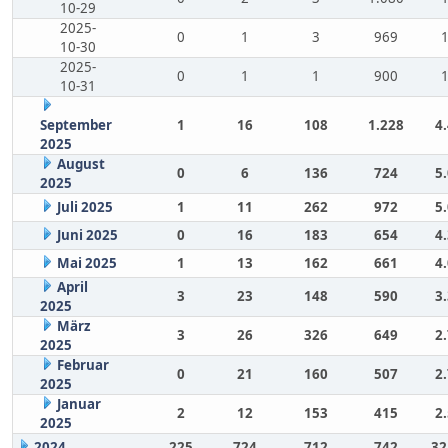
10-29
2025-
0
1
3
969
10-30
2025-
0
1
1
900
10-31
September
1
16
108
1.228
4
2025
August
0
6
136
724
5
2025
Juli 2025
1
11
262
972
5
Juni 2025
0
16
183
654
4
Mai 2025
1
13
162
661
4
April
3
23
148
590
3
2025
März
3
26
326
649
2
2025
Februar
0
21
160
507
2
2025
Januar
2
12
153
415
2
2025
2024
225
724
712
742
32