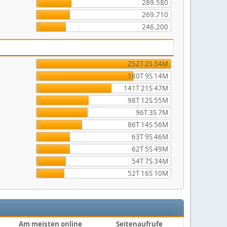
289.580
269.710
246.200
252T 2S 34M
180T 9S 14M
141T 21S 47M
98T 12S 55M
96T 3S 7M
86T 14S 56M
63T 9S 46M
62T 5S 49M
54T 7S 34M
52T 16S 10M
Am meisten online
Seitenaufrufe