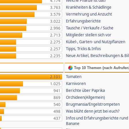
Welche Pflanze ist das?
4.174
Krankheiten & Schädlinge
3.763
Vermehrung und Anzucht
3.579
Erfahrungsberichte
3.022
Tausche / Verkaufe / Suche
2.996
Mitglieder stellen sich vor
2.713
Kübel-, Garten- und Nutzpflanzen
2.275
Tipps, Tricks & Infos
2.257
Neue Artikel, Beschreibungen & Bi
2.235
Top 10 Themen (nach Aufrufen
Tomaten
2.101
Karnivoren
1.025
Berichte über Paprika
941
Orchideen(Allgemein)
869
Brugmansia/Engelstrompeten
540
Was blüht denn jetzt bei euch?
498
Infos und Erfahrungsberichte rund
437
Banane