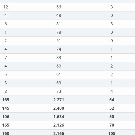
12
66
3
4
48
0
6
81
3
1
78
0
2
51
0
4
74
1
7
83
1
4
60
2
5
61
2
3
63
1
8
73
4
165
2.271
64
145
2.400
52
106
1.634
50
165
2.126
70
160
2.166
105