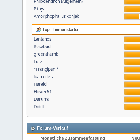
Philodendron (Allgemein)
Pitaya
Amorphophallus konjak
Top Themenstarter
Lantanos
Rosebud
greenthumb
Lutz
*Frangipani*
luana-delia
Harald
Flower61
Daruma
Diddl
Forum-Verlauf
Monatliche Zusammenfassung
Neu