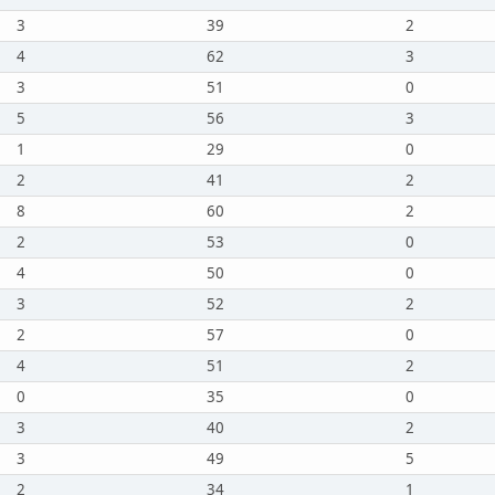
3
39
2
4
62
3
3
51
0
5
56
3
1
29
0
2
41
2
8
60
2
2
53
0
4
50
0
3
52
2
2
57
0
4
51
2
0
35
0
3
40
2
3
49
5
2
34
1