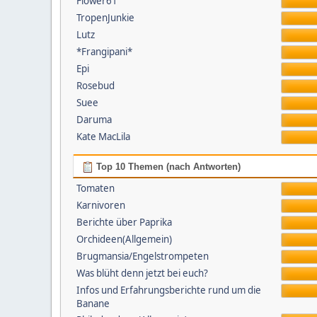
Flower61
TropenJunkie
Lutz
*Frangipani*
Epi
Rosebud
Suee
Daruma
Kate MacLila
Top 10 Themen (nach Antworten)
Tomaten
Karnivoren
Berichte über Paprika
Orchideen(Allgemein)
Brugmansia/Engelstrompeten
Was blüht denn jetzt bei euch?
Infos und Erfahrungsberichte rund um die
Banane