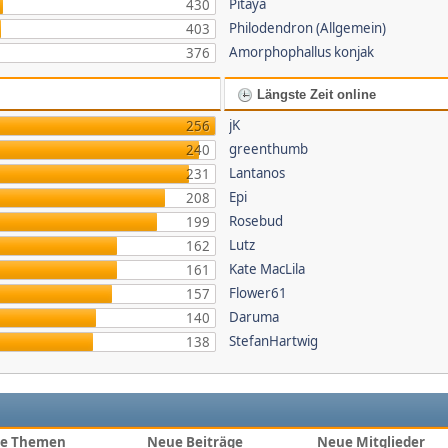
Pitaya
430
Philodendron (Allgemein)
403
Amorphophallus konjak
376
Längste Zeit online
jK
256
greenthumb
240
Lantanos
231
Epi
208
Rosebud
199
Lutz
162
Kate MacLila
161
Flower61
157
Daruma
140
StefanHartwig
138
e Themen
Neue Beiträge
Neue Mitglieder