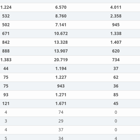
1.224
6.570
4.011
532
8.760
2.358
502
7.141
945
671
10.672
1.338
842
13.328
1.407
888
13.907
620
1.383
20.719
734
44
1.194
37
75
1.227
62
75
943
36
93
1.271
85
121
1.671
45
4
74
0
3
29
0
4
37
0
5
34
4