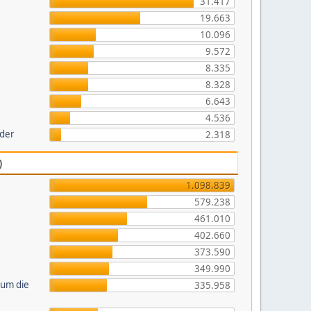
31.417
19.663
10.096
9.572
8.335
8.328
6.643
4.536
lder
2.318
)
1.098.839
579.238
461.010
402.660
373.590
349.990
 um die
335.958