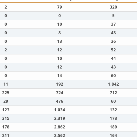
2
79
320
0
0
5
0
10
37
0
8
43
0
13
36
2
12
52
0
10
44
0
12
43
0
14
60
11
192
1.842
225
724
712
29
476
60
123
1.034
132
315
2.319
173
178
2.862
189
211
2.562
164