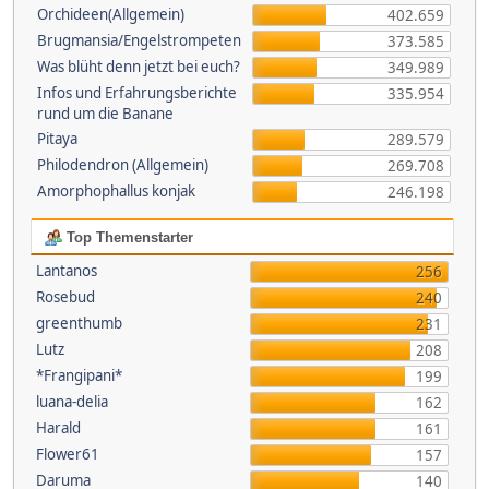
Orchideen(Allgemein)
402.659
Brugmansia/Engelstrompeten
373.585
Was blüht denn jetzt bei euch?
349.989
Infos und Erfahrungsberichte
335.954
rund um die Banane
Pitaya
289.579
Philodendron (Allgemein)
269.708
Amorphophallus konjak
246.198
Top Themenstarter
Lantanos
256
Rosebud
240
greenthumb
231
Lutz
208
*Frangipani*
199
luana-delia
162
Harald
161
Flower61
157
Daruma
140