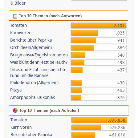
& Bilder
Top 10 Themen (nach Antworten)
Tomaten
2.101
Karnivoren
1.025
Berichte über Paprika
941
Orchideen(Allgemein)
869
Brugmansia/Engelstrompeten
540
Was blüht denn jetzt bei euch?
498
Infos und Erfahrungsberichte
437
rund um die Banane
Philodendron (Allgemein)
430
Pitaya
403
Amorphophallus konjak
376
Top 10 Themen (nach Aufrufen)
Tomaten
1.098.838
Karnivoren
579.236
Berichte über Paprika
461.010