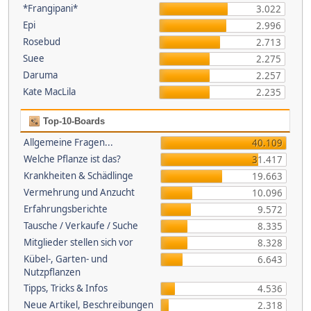
*Frangipani*
3.022
Epi
2.996
Rosebud
2.713
Suee
2.275
Daruma
2.257
Kate MacLila
2.235
Top-10-Boards
Allgemeine Fragen...
40.109
Welche Pflanze ist das?
31.417
Krankheiten & Schädlinge
19.663
Vermehrung und Anzucht
10.096
Erfahrungsberichte
9.572
Tausche / Verkaufe / Suche
8.335
Mitglieder stellen sich vor
8.328
Kübel-, Garten- und
6.643
Nutzpflanzen
Tipps, Tricks & Infos
4.536
Neue Artikel, Beschreibungen
2.318