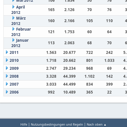
Mai 2012
106
1.634
50
76
April
165
2.126
70
76
2012
März
160
2.166
105
110
2012
Februar
121
1.753
60
64
2012
Januar
113
2.063
68
70
2012
2011
1.563
20.677
722
242
5
2010
1.718
20.662
801
1.033
4
2009
2.747
29.234
968
69
4
2008
3.328
44.399
1.102
142
4
2007
3.033
44.499
834
399
2
2006
992
10.489
365
22
|
|
Hilfe
Nutzungsbedingungen und Regeln
Nach oben ▲