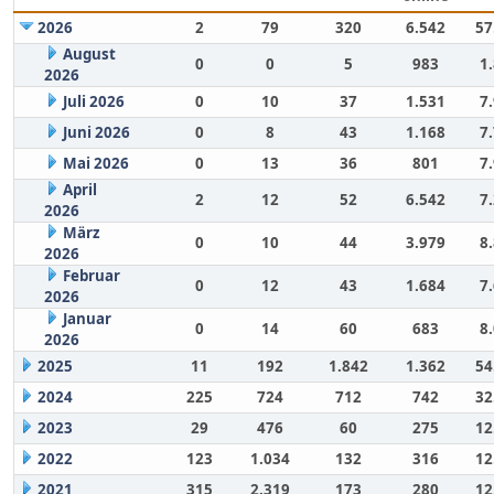
2026
2
79
320
6.542
57
August
0
0
5
983
1
2026
Juli 2026
0
10
37
1.531
7
Juni 2026
0
8
43
1.168
7
Mai 2026
0
13
36
801
7
April
2
12
52
6.542
7
2026
März
0
10
44
3.979
8
2026
Februar
0
12
43
1.684
7
2026
Januar
0
14
60
683
8
2026
2025
11
192
1.842
1.362
54
2024
225
724
712
742
32
2023
29
476
60
275
12
2022
123
1.034
132
316
12
2021
315
2.319
173
280
12