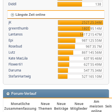
Diddl
138
Längste Zeit online
jK
252T 2S 34M
greenthumb
180T 9S 14M
Lantanos
141T 21S 47M
Epi
98T 12S 55M
Rosebud
96T 3S 7M
Lutz
86T 14S 56M
Kate MacLila
63T 9S 46M
Flower61
62T 5S 49M
Daruma
54T 7S 34M
StefanHartwig
52T 16S 10M
Forum-Verlauf
Am
Monatliche
Neue
Neue
Neue
meisten
Sei
Zusammenfassung
Themen
Beiträge
Mitglieder
online