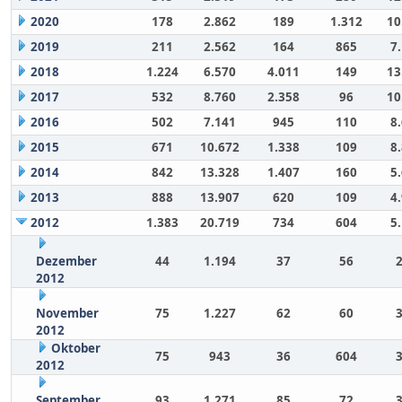
2020
178
2.862
189
1.312
10
2019
211
2.562
164
865
7
2018
1.224
6.570
4.011
149
13
2017
532
8.760
2.358
96
10
2016
502
7.141
945
110
8
2015
671
10.672
1.338
109
8
2014
842
13.328
1.407
160
5
2013
888
13.907
620
109
4
2012
1.383
20.719
734
604
5
Dezember
44
1.194
37
56
2012
November
75
1.227
62
60
2012
Oktober
75
943
36
604
2012
September
93
1.271
85
72