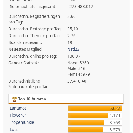
Seitenaufrufe insgesamt:
278.483.017
Durchschn. Registrierungen
2,66
pro Tag:
Durchschn. Beiträge pro Tag:
35,10
Durchschn. Themen pro Tag:
2,76
Boards insgesamt:
19
Neuestes Mitglied:
Nati23
Durchschn. online pro Tag:
136,97
Gender Statistik:
None: 5260
Male: 516
Female: 979
Durchschnittliche
37.410,40
Seitenaufrufe pro Tag:
Top 10 Autoren
Lantanos
5.622
Flower61
4.174
TropenJunkie
3.763
Lutz
3.579