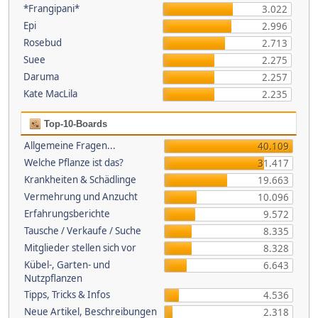
*Frangipani*
3.022
Epi
2.996
Rosebud
2.713
Suee
2.275
Daruma
2.257
Kate MacLila
2.235
Top-10-Boards
Allgemeine Fragen...
40.109
Welche Pflanze ist das?
31.417
Krankheiten & Schädlinge
19.663
Vermehrung und Anzucht
10.096
Erfahrungsberichte
9.572
Tausche / Verkaufe / Suche
8.335
Mitglieder stellen sich vor
8.328
Kübel-, Garten- und
6.643
Nutzpflanzen
Tipps, Tricks & Infos
4.536
Neue Artikel, Beschreibungen
2.318