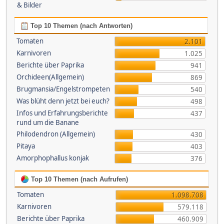
& Bilder
Top 10 Themen (nach Antworten)
Tomaten
2.101
Karnivoren
1.025
Berichte über Paprika
941
Orchideen(Allgemein)
869
Brugmansia/Engelstrompeten
540
Was blüht denn jetzt bei euch?
498
Infos und Erfahrungsberichte
437
rund um die Banane
Philodendron (Allgemein)
430
Pitaya
403
Amorphophallus konjak
376
Top 10 Themen (nach Aufrufen)
Tomaten
1.098.708
Karnivoren
579.118
Berichte über Paprika
460.909