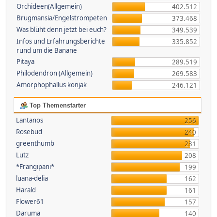
Orchideen(Allgemein)
402.512
Brugmansia/Engelstrompeten
373.468
Was blüht denn jetzt bei euch?
349.539
Infos und Erfahrungsberichte
335.852
rund um die Banane
Pitaya
289.519
Philodendron (Allgemein)
269.583
Amorphophallus konjak
246.121
Top Themenstarter
Lantanos
256
Rosebud
240
greenthumb
231
Lutz
208
*Frangipani*
199
luana-delia
162
Harald
161
Flower61
157
Daruma
140