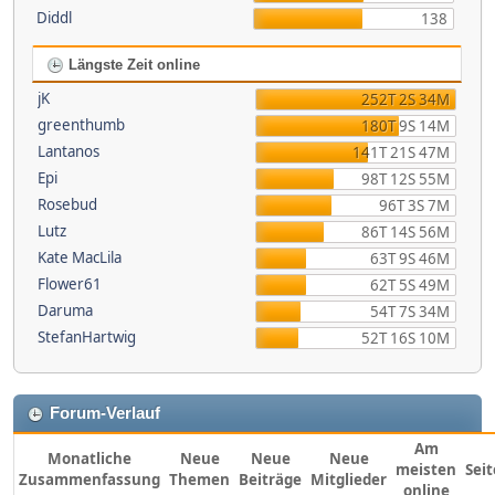
Diddl
138
Längste Zeit online
jK
252T 2S 34M
greenthumb
180T 9S 14M
Lantanos
141T 21S 47M
Epi
98T 12S 55M
Rosebud
96T 3S 7M
Lutz
86T 14S 56M
Kate MacLila
63T 9S 46M
Flower61
62T 5S 49M
Daruma
54T 7S 34M
StefanHartwig
52T 16S 10M
Forum-Verlauf
Am
Monatliche
Neue
Neue
Neue
meisten
Sei
Zusammenfassung
Themen
Beiträge
Mitglieder
online