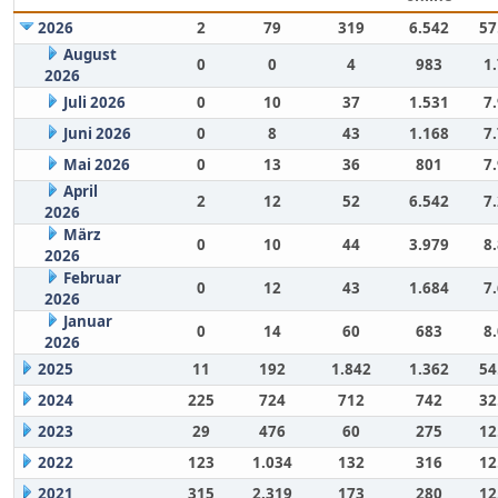
2026
2
79
319
6.542
57
August
0
0
4
983
1
2026
Juli 2026
0
10
37
1.531
7
Juni 2026
0
8
43
1.168
7
Mai 2026
0
13
36
801
7
April
2
12
52
6.542
7
2026
März
0
10
44
3.979
8
2026
Februar
0
12
43
1.684
7
2026
Januar
0
14
60
683
8
2026
2025
11
192
1.842
1.362
54
2024
225
724
712
742
32
2023
29
476
60
275
12
2022
123
1.034
132
316
12
2021
315
2.319
173
280
12