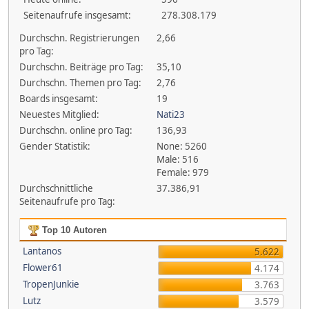
Seitenaufrufe insgesamt:
278.308.179
Durchschn. Registrierungen
2,66
pro Tag:
Durchschn. Beiträge pro Tag:
35,10
Durchschn. Themen pro Tag:
2,76
Boards insgesamt:
19
Neuestes Mitglied:
Nati23
Durchschn. online pro Tag:
136,93
Gender Statistik:
None: 5260
Male: 516
Female: 979
Durchschnittliche
37.386,91
Seitenaufrufe pro Tag:
Top 10 Autoren
Lantanos
5.622
Flower61
4.174
TropenJunkie
3.763
Lutz
3.579