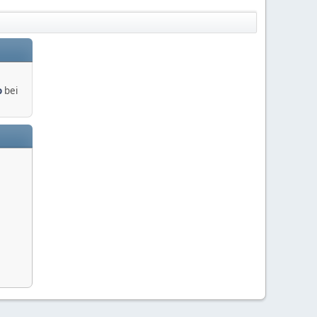
o
bei