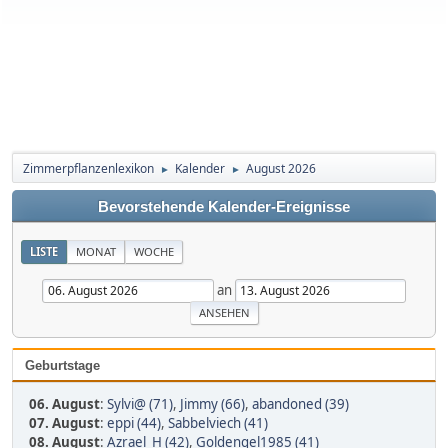
Zimmerpflanzenlexikon
Kalender
August 2026
►
►
Bevorstehende Kalender-Ereignisse
LISTE
MONAT
WOCHE
an
Geburtstage
06. August
:
Sylvi@ (71)
,
Jimmy (66)
,
abandoned (39)
07. August
:
eppi (44)
,
Sabbelviech (41)
08. August
:
Azrael_H (42)
,
Goldengel1985 (41)