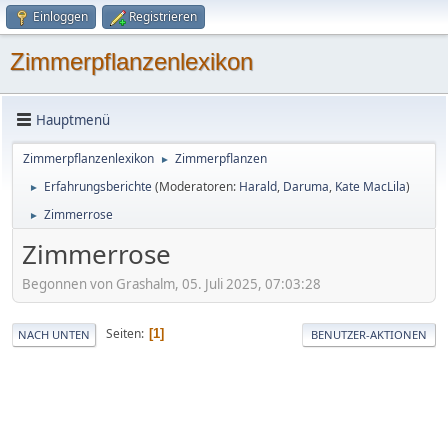
Einloggen
Registrieren
Zimmerpflanzenlexikon
Hauptmenü
Zimmerpflanzenlexikon
Zimmerpflanzen
►
Erfahrungsberichte
(Moderatoren:
Harald
,
Daruma
,
Kate MacLila
)
►
Zimmerrose
►
Zimmerrose
Begonnen von Grashalm, 05. Juli 2025, 07:03:28
Seiten
1
NACH UNTEN
BENUTZER-AKTIONEN