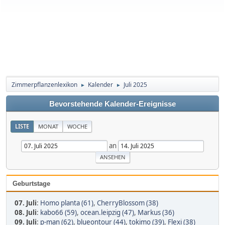
Zimmerpflanzenlexikon
Kalender
Juli 2025
►
►
Bevorstehende Kalender-Ereignisse
LISTE
MONAT
WOCHE
an
Geburtstage
07. Juli
:
Homo planta (61)
,
CherryBlossom (38)
08. Juli
:
kabo66 (59)
,
ocean.leipzig (47)
,
Markus (36)
09. Juli
:
p-man (62)
,
blueontour (44)
,
tokimo (39)
,
Flexi (38)