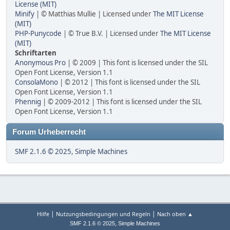
License (MIT)
Minify
| © Matthias Mullie | Licensed under
The MIT License
(MIT)
PHP-Punycode
| © True B.V. | Licensed under
The MIT License
(MIT)
Schriftarten
Anonymous Pro
| © 2009 | This font is licensed under the SIL
Open Font License, Version 1.1
ConsolaMono
| © 2012 | This font is licensed under the SIL
Open Font License, Version 1.1
Phennig
| © 2009-2012 | This font is licensed under the SIL
Open Font License, Version 1.1
Forum Urheberrecht
SMF 2.1.6 © 2025
,
Simple Machines
|
|
Hilfe
Nutzungsbedingungen und Regeln
Nach oben ▲
,
SMF 2.1.6 © 2025
Simple Machines