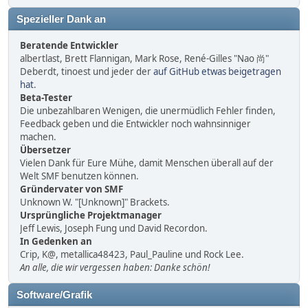
Spezieller Dank an
Beratende Entwickler
albertlast, Brett Flannigan, Mark Rose, René-Gilles "Nao 尚"
Deberdt, tinoest und jeder der
auf GitHub etwas beigetragen
hat
.
Beta-Tester
Die unbezahlbaren Wenigen, die unermüdlich Fehler finden,
Feedback geben und die Entwickler noch wahnsinniger
machen.
Übersetzer
Vielen Dank für Eure Mühe, damit Menschen überall auf der
Welt SMF benutzen können.
Gründervater von SMF
Unknown W. "[Unknown]" Brackets.
Ursprüngliche Projektmanager
Jeff Lewis, Joseph Fung und David Recordon.
In Gedenken an
Crip, K@, metallica48423, Paul_Pauline und Rock Lee.
An alle, die wir vergessen haben: Danke schön!
Software/Grafik