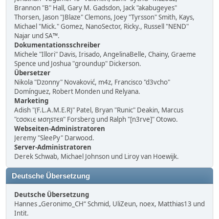
Brannon "B" Hall, Gary M. Gadsdon, Jack "akabugeyes"
Thorsen, Jason "JBlaze" Clemons, Joey "Tyrsson" Smith, Kays,
Michael "Mick." Gomez, NanoSector, Ricky., Russell "NEND"
Najar und SA™.
Dokumentationsschreiber
Michele "Illori" Davis, Irisado, AngelinaBelle, Chainy, Graeme
Spence und Joshua "groundup" Dickerson.
Übersetzer
Nikola "Dzonny" Novaković, m4z, Francisco "d3vcho"
Domínguez, Robert Monden und Relyana.
Marketing
Adish "(F.L.A.M.E.R)" Patel, Bryan "Runic" Deakin, Marcus
"cσσкιє мσηѕтєя" Forsberg und Ralph "[n3rve]" Otowo.
Webseiten-Administratoren
Jeremy "SleePy" Darwood.
Server-Administratoren
Derek Schwab, Michael Johnson und Liroy van Hoewijk.
Deutsche Übersetzung
Deutsche Übersetzung
Hannes „Geronimo_CH“ Schmid, UliZeun, noex, Matthias13 und
Intit.