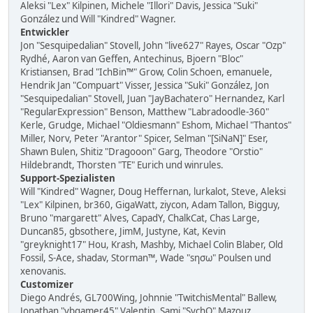
Aleksi "Lex" Kilpinen, Michele "Illori" Davis, Jessica "Suki"
González und Will "Kindred" Wagner.
Entwickler
Jon "Sesquipedalian" Stovell, John "live627" Rayes, Oscar "Ozp"
Rydhé, Aaron van Geffen, Antechinus, Bjoern "Bloc"
Kristiansen, Brad "IchBin™" Grow, Colin Schoen, emanuele,
Hendrik Jan "Compuart" Visser, Jessica "Suki" González, Jon
"Sesquipedalian" Stovell, Juan "JayBachatero" Hernandez, Karl
"RegularExpression" Benson, Matthew "Labradoodle-360"
Kerle, Grudge, Michael "Oldiesmann" Eshom, Michael "Thantos"
Miller, Norv, Peter "Arantor" Spicer, Selman "[SiNaN]" Eser,
Shawn Bulen, Shitiz "Dragooon" Garg, Theodore "Orstio"
Hildebrandt, Thorsten "TE" Eurich und winrules.
Support-Spezialisten
Will "Kindred" Wagner, Doug Heffernan, lurkalot, Steve, Aleksi
"Lex" Kilpinen, br360, GigaWatt, ziycon, Adam Tallon, Bigguy,
Bruno "margarett" Alves, CapadY, ChalkCat, Chas Large,
Duncan85, gbsothere, JimM, Justyne, Kat, Kevin
"greyknight17" Hou, Krash, Mashby, Michael Colin Blaber, Old
Fossil, S-Ace, shadav, Storman™, Wade "sησω" Poulsen und
xenovanis.
Customizer
Diego Andrés, GL700Wing, Johnnie "TwitchisMental" Ballew,
Jonathan "vbgamer45" Valentin, Sami "SychO" Mazouz,