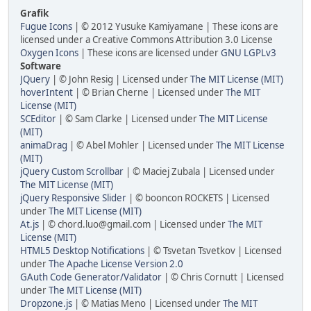
Grafik
Fugue Icons
| © 2012 Yusuke Kamiyamane | These icons are
licensed under a Creative Commons Attribution 3.0 License
Oxygen Icons
| These icons are licensed under
GNU LGPLv3
Software
JQuery
| © John Resig | Licensed under
The MIT License (MIT)
hoverIntent
| © Brian Cherne | Licensed under
The MIT
License (MIT)
SCEditor
| © Sam Clarke | Licensed under
The MIT License
(MIT)
animaDrag
| © Abel Mohler | Licensed under
The MIT License
(MIT)
jQuery Custom Scrollbar
| © Maciej Zubala | Licensed under
The MIT License (MIT)
jQuery Responsive Slider
| © booncon ROCKETS | Licensed
under
The MIT License (MIT)
At.js
| © chord.luo@gmail.com | Licensed under
The MIT
License (MIT)
HTML5 Desktop Notifications
| © Tsvetan Tsvetkov | Licensed
under
The Apache License Version 2.0
GAuth Code Generator/Validator
| © Chris Cornutt | Licensed
under
The MIT License (MIT)
Dropzone.js
| © Matias Meno | Licensed under
The MIT