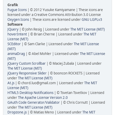
Grafik
Fugue Icons
| © 2012 Yusuke Kamiyamane | These icons are
licensed under a Creative Commons Attribution 3.0 License
Oxygen Icons
| These icons are licensed under
GNU LGPLv3
Software
JQuery
| © John Resig | Licensed under
The MIT License (MIT)
hoverIntent
| © Brian Cherne | Licensed under
The MIT
License (MIT)
SCEditor
| © Sam Clarke | Licensed under
The MIT License
(MIT)
animaDrag
| © Abel Mohler | Licensed under
The MIT License
(MIT)
jQuery Custom Scrollbar
| © Maciej Zubala | Licensed under
The MIT License (MIT)
jQuery Responsive Slider
| © booncon ROCKETS | Licensed
under
The MIT License (MIT)
At.js
| © chord.luo@gmail.com | Licensed under
The MIT
License (MIT)
HTML5 Desktop Notifications
| © Tsvetan Tsvetkov | Licensed
under
The Apache License Version 2.0
GAuth Code Generator/Validator
| © Chris Cornutt | Licensed
under
The MIT License (MIT)
Dropzone.js
| © Matias Meno | Licensed under
The MIT