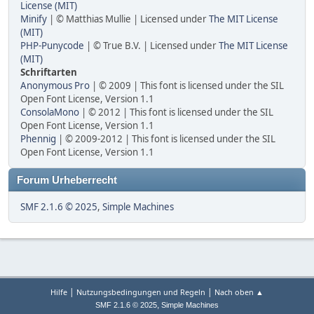
License (MIT)
Minify
| © Matthias Mullie | Licensed under
The MIT License
(MIT)
PHP-Punycode
| © True B.V. | Licensed under
The MIT License
(MIT)
Schriftarten
Anonymous Pro
| © 2009 | This font is licensed under the SIL
Open Font License, Version 1.1
ConsolaMono
| © 2012 | This font is licensed under the SIL
Open Font License, Version 1.1
Phennig
| © 2009-2012 | This font is licensed under the SIL
Open Font License, Version 1.1
Forum Urheberrecht
SMF 2.1.6 © 2025
,
Simple Machines
|
|
Hilfe
Nutzungsbedingungen und Regeln
Nach oben ▲
,
SMF 2.1.6 © 2025
Simple Machines