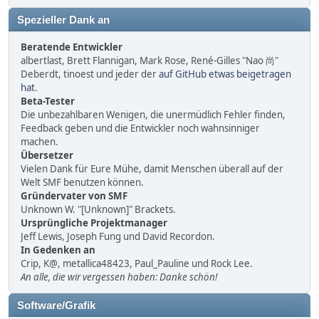
Spezieller Dank an
Beratende Entwickler
albertlast, Brett Flannigan, Mark Rose, René-Gilles "Nao 尚"
Deberdt, tinoest und jeder der
auf GitHub etwas beigetragen
hat
.
Beta-Tester
Die unbezahlbaren Wenigen, die unermüdlich Fehler finden,
Feedback geben und die Entwickler noch wahnsinniger
machen.
Übersetzer
Vielen Dank für Eure Mühe, damit Menschen überall auf der
Welt SMF benutzen können.
Gründervater von SMF
Unknown W. "[Unknown]" Brackets.
Ursprüngliche Projektmanager
Jeff Lewis, Joseph Fung und David Recordon.
In Gedenken an
Crip, K@, metallica48423, Paul_Pauline und Rock Lee.
An alle, die wir vergessen haben: Danke schön!
Software/Grafik