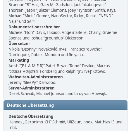
Brannon "B" Hall, Gary M. Gadsdon, Jack "akabugeyes"
Thorsen, Jason "JBlaze" Clemons, Joey "Tyrsson" Smith, Kays,
Michael "Mick." Gomez, NanoSector, Ricky., Russell "NEND"
Najar und SA™.
Dokumentationsschreiber
Michele "Illori" Davis, Irisado, AngelinaBelle, Chainy, Graeme
Spence und Joshua "groundup" Dickerson.
Übersetzer
Nikola "Dzonny" Novaković, m4z, Francisco "d3vcho"
Domínguez, Robert Monden und Relyana.
Marketing
Adish "(F.L.A.M.E.R)" Patel, Bryan "Runic" Deakin, Marcus
"cσσкιє мσηѕтєя" Forsberg und Ralph "[n3rve]" Otowo.
Webseiten-Administratoren
Jeremy "SleePy" Darwood.
Server-Administratoren
Derek Schwab, Michael Johnson und Liroy van Hoewijk.
Deutsche Übersetzung
Deutsche Übersetzung
Hannes „Geronimo_CH“ Schmid, UliZeun, noex, Matthias13 und
Intit.