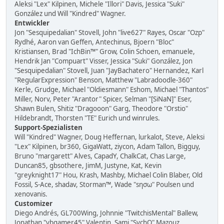
Aleksi "Lex" Kilpinen, Michele "Illori" Davis, Jessica "Suki"
González und Will "Kindred" Wagner.
Entwickler
Jon "Sesquipedalian" Stovell, John "live627" Rayes, Oscar "Ozp"
Rydhé, Aaron van Geffen, Antechinus, Bjoern "Bloc"
Kristiansen, Brad "IchBin™" Grow, Colin Schoen, emanuele,
Hendrik Jan "Compuart" Visser, Jessica "Suki" González, Jon
"Sesquipedalian" Stovell, Juan "JayBachatero" Hernandez, Karl
"RegularExpression" Benson, Matthew "Labradoodle-360"
Kerle, Grudge, Michael "Oldiesmann" Eshom, Michael "Thantos"
Miller, Norv, Peter "Arantor" Spicer, Selman "[SiNaN]" Eser,
Shawn Bulen, Shitiz "Dragooon" Garg, Theodore "Orstio"
Hildebrandt, Thorsten "TE" Eurich und winrules.
Support-Spezialisten
Will "Kindred" Wagner, Doug Heffernan, lurkalot, Steve, Aleksi
"Lex" Kilpinen, br360, GigaWatt, ziycon, Adam Tallon, Bigguy,
Bruno "margarett" Alves, CapadY, ChalkCat, Chas Large,
Duncan85, gbsothere, JimM, Justyne, Kat, Kevin
"greyknight17" Hou, Krash, Mashby, Michael Colin Blaber, Old
Fossil, S-Ace, shadav, Storman™, Wade "sησω" Poulsen und
xenovanis.
Customizer
Diego Andrés, GL700Wing, Johnnie "TwitchisMental" Ballew,
Jonathan "vbgamer45" Valentin, Sami "SychO" Mazouz,