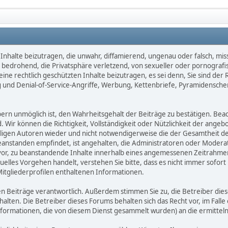
Inhalte beizutragen, die unwahr, diffamierend, ungenau oder falsch, mis
d, bedrohend, die Privatsphäre verletzend, von sexueller oder pornografi
ne rechtlich geschützten Inhalte beizutragen, es sei denn, Sie sind der 
 und Denial-of-Service-Angriffe, Werbung, Kettenbriefe, Pyramidensche
 unmöglich ist, den Wahrheitsgehalt der Beiträge zu bestätigen. Beachte
d. Wir können die Richtigkeit, Vollständigkeit oder Nützlichkeit der ange
eiligen Autoren wieder und nicht notwendigerweise die der Gesamtheit d
zu beanstanden empfindet, ist angehalten, die Administratoren oder Mod
or, zu beanstandende Inhalte innerhalb eines angemessenen Zeitrahmens 
uelles Vorgehen handelt, verstehen Sie bitte, dass es nicht immer sofort 
Mitgliederprofilen enthaltenen Informationen.
benen Beiträge verantwortlich. Außerdem stimmen Sie zu, die Betreiber 
halten. Die Betreiber dieses Forums behalten sich das Recht vor, im Falle
nformationen, die von diesem Dienst gesammelt wurden) an die ermitt