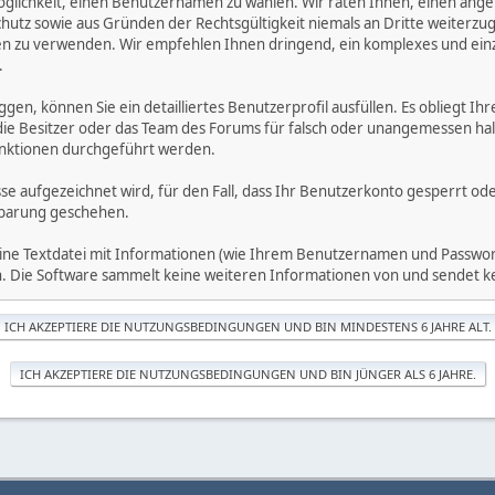
öglichkeit, einen Benutzernamen zu wählen. Wir raten Ihnen, einen an
hutz sowie aus Gründen der Rechtsgültigkeit niemals an Dritte weiterz
 zu verwenden. Wir empfehlen Ihnen dringend, ein komplexes und einzi
.
ggen, können Sie ein detailliertes Benutzerprofil ausfüllen. Es obliegt
 die Besitzer oder das Team des Forums für falsch oder unangemessen h
nktionen durchgeführt werden.
sse aufgezeichnet wird, für den Fall, dass Ihr Benutzerkonto gesperrt o
inbarung geschehen.
eine Textdatei mit Informationen (wie Ihrem Benutzernamen und Passwort
gen. Die Software sammelt keine weiteren Informationen von und sendet