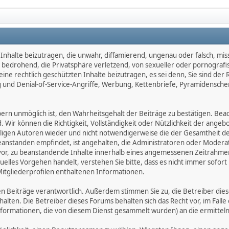
Inhalte beizutragen, die unwahr, diffamierend, ungenau oder falsch, mis
d, bedrohend, die Privatsphäre verletzend, von sexueller oder pornografi
ne rechtlich geschützten Inhalte beizutragen, es sei denn, Sie sind der 
 und Denial-of-Service-Angriffe, Werbung, Kettenbriefe, Pyramidensche
 unmöglich ist, den Wahrheitsgehalt der Beiträge zu bestätigen. Beachte
d. Wir können die Richtigkeit, Vollständigkeit oder Nützlichkeit der ange
eiligen Autoren wieder und nicht notwendigerweise die der Gesamtheit d
zu beanstanden empfindet, ist angehalten, die Administratoren oder Mod
or, zu beanstandende Inhalte innerhalb eines angemessenen Zeitrahmens 
uelles Vorgehen handelt, verstehen Sie bitte, dass es nicht immer sofort 
Mitgliederprofilen enthaltenen Informationen.
benen Beiträge verantwortlich. Außerdem stimmen Sie zu, die Betreiber 
halten. Die Betreiber dieses Forums behalten sich das Recht vor, im Falle
nformationen, die von diesem Dienst gesammelt wurden) an die ermitt