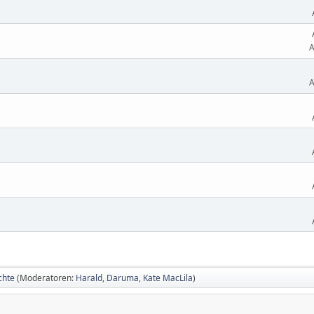
A
A
chte
(Moderatoren:
Harald
,
Daruma
,
Kate MacLila
)