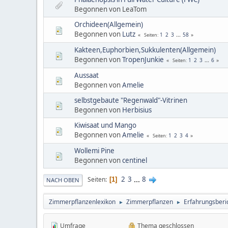
Begonnen von LeaTom
Orchideen(Allgemein)
Begonnen von
Lutz
1
2
3
...
58
Seiten
Kakteen,Euphorbien,Sukkulenten(Allgemein)
Begonnen von
TropenJunkie
1
2
3
...
6
Seiten
Aussaat
Begonnen von
Amelie
selbstgebaute "Regenwald"-Vitrinen
Begonnen von
Herbisius
Kiwisaat und Mango
Begonnen von
Amelie
1
2
3
4
Seiten
Wollemi Pine
Begonnen von
centinel
2
3
...
8
Seiten
1
NACH OBEN
Zimmerpflanzenlexikon
Zimmerpflanzen
Erfahrungsberi
►
►
Umfrage
Thema geschlossen