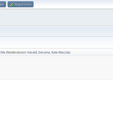
gen
Registrieren
chte
(Moderatoren:
Harald
,
Daruma
,
Kate MacLila
)