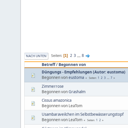
2
3
...
8
Seiten
1
NACH UNTEN
Betreff
/
Begonnen von
Düngungs - Empfehlungen (Autor: eustoma)
Begonnen von
eustoma
1
2
3
...
7
Seiten
Zimmerrose
Begonnen von
Grashalm
Cissus amazonica
Begonnen von LeaTom
Usambaraveilchen im Selbstbewässerungstopf
Begonnen von LeaTom
1
2
Seiten