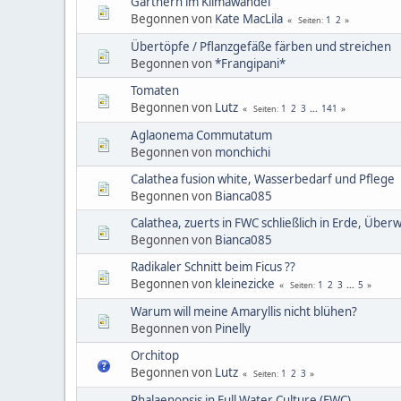
Gärtnern im Klimawandel
Begonnen von
Kate MacLila
1
2
Seiten
Übertöpfe / Pflanzgefäße färben und streichen
Begonnen von
*Frangipani*
Tomaten
Begonnen von
Lutz
1
2
3
...
141
Seiten
Aglaonema Commutatum
Begonnen von
monchichi
Calathea fusion white, Wasserbedarf und Pflege
Begonnen von
Bianca085
Calathea, zuerts in FWC schließlich in Erde, Üb
Begonnen von
Bianca085
Radikaler Schnitt beim Ficus ??
Begonnen von
kleinezicke
1
2
3
...
5
Seiten
Warum will meine Amaryllis nicht blühen?
Begonnen von
Pinelly
Orchitop
Begonnen von
Lutz
1
2
3
Seiten
Phalaenopsis in Full Water Culture (FWC)