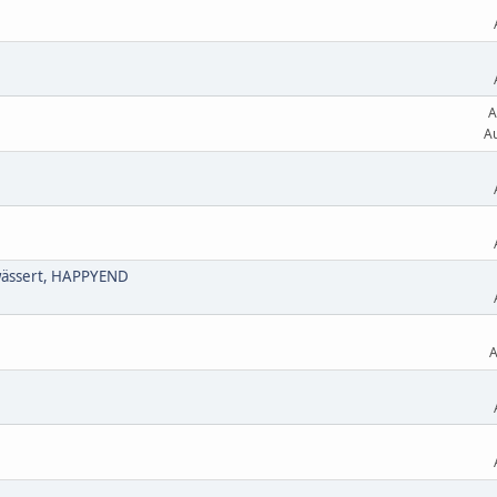
A
Au
erwässert, HAPPYEND
A