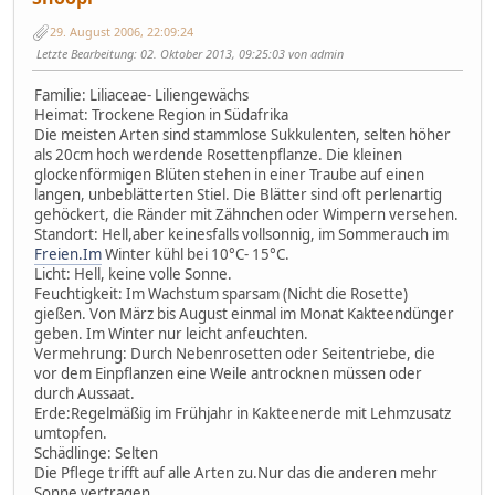
29. August 2006, 22:09:24
Letzte Bearbeitung
: 02. Oktober 2013, 09:25:03 von admin
Familie: Liliaceae- Liliengewächs
Heimat: Trockene Region in Südafrika
Die meisten Arten sind stammlose Sukkulenten, selten höher
als 20cm hoch werdende Rosettenpflanze. Die kleinen
glockenförmigen Blüten stehen in einer Traube auf einen
langen, unbeblätterten Stiel. Die Blätter sind oft perlenartig
gehöckert, die Ränder mit Zähnchen oder Wimpern versehen.
Standort: Hell,aber keinesfalls vollsonnig, im Sommerauch im
Freien.Im
Winter kühl bei 10°C- 15°C.
Licht: Hell, keine volle Sonne.
Feuchtigkeit: Im Wachstum sparsam (Nicht die Rosette)
gießen. Von März bis August einmal im Monat Kakteendünger
geben. Im Winter nur leicht anfeuchten.
Vermehrung: Durch Nebenrosetten oder Seitentriebe, die
vor dem Einpflanzen eine Weile antrocknen müssen oder
durch Aussaat.
Erde:Regelmäßig im Frühjahr in Kakteenerde mit Lehmzusatz
umtopfen.
Schädlinge: Selten
Die Pflege trifft auf alle Arten zu.Nur das die anderen mehr
Sonne vertragen.