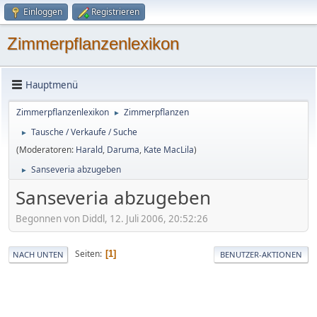
Einloggen
Registrieren
Zimmerpflanzenlexikon
Hauptmenü
Zimmerpflanzenlexikon
Zimmerpflanzen
►
Tausche / Verkaufe / Suche
►
(Moderatoren:
Harald
,
Daruma
,
Kate MacLila
)
Sanseveria abzugeben
►
Sanseveria abzugeben
Begonnen von Diddl, 12. Juli 2006, 20:52:26
Seiten
1
NACH UNTEN
BENUTZER-AKTIONEN