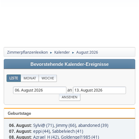
Zimmerpflanzenlexikon
Kalender
August 2026
►
►
Bevorstehende Kalender-Ereignisse
LISTE
MONAT
WOCHE
an
Geburtstage
06. August
:
Sylvi@ (71)
,
Jimmy (66)
,
abandoned (39)
07. August
:
eppi (44)
,
Sabbelviech (41)
08. August
:
Azrael_H (42)
,
Goldengel1985 (41)