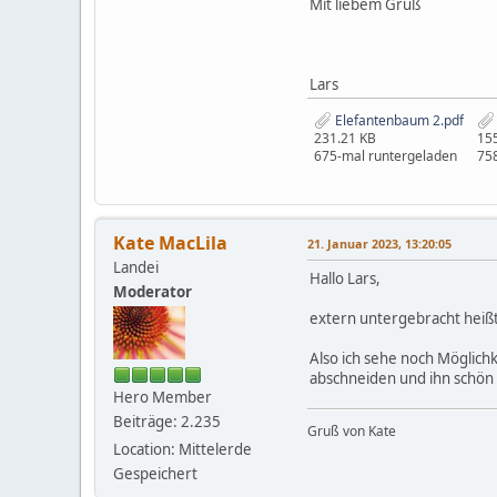
Mit liebem Gruß
Lars
Elefantenbaum 2.pdf
231.21 KB
15
675-mal runtergeladen
75
Kate MacLila
21. Januar 2023, 13:20:05
Landei
Hallo Lars,
Moderator
extern untergebracht heißt
Also ich sehe noch Möglichk
abschneiden und ihn schön 
Hero Member
Beiträge: 2.235
Gruß von Kate
Location: Mittelerde
Gespeichert