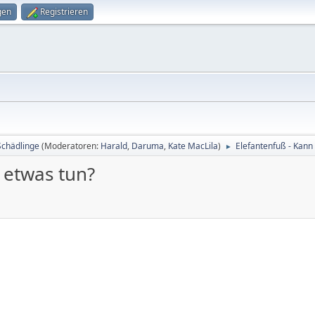
gen
Registrieren
Schädlinge
(Moderatoren:
Harald
,
Daruma
,
Kate MacLila
)
Elefantenfuß - Kann
►
 etwas tun?