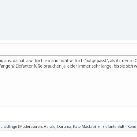
rig aus, da hat ja wirklich jemand nicht wirklich "aufgepasst", als ihr de
efangen? Elefantenfüße brauchen ja leider immer sehr lange, bis sie sich 
Schädlinge
(Moderatoren:
Harald
,
Daruma
,
Kate MacLila
)
Elefantenfuß - Kann
►